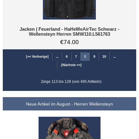
Jacken | Feuerland - HaHeMeAirTec Schwarz -
Wellensteyn Herren SMW110.L561763
€74.00
[<< Vorherige]
...
6
7
8
9
10
...
[Nächste >>]
Zeige 113 bis 128 (von 495 Artikeln)
Neue Artikel im August - Herren Wellensteyn