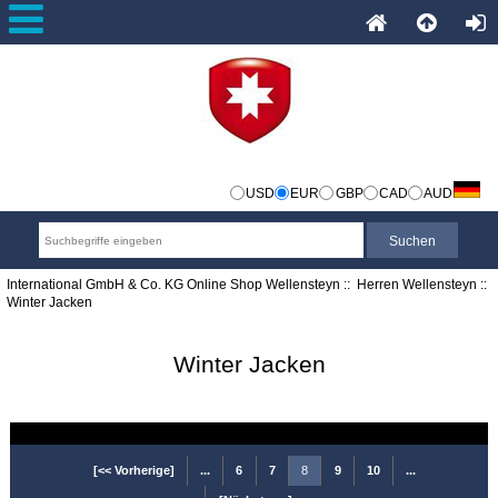
USD
EUR
GBP
CAD
AUD
International GmbH & Co. KG Online Shop Wellensteyn
::
Herren Wellensteyn
::
Winter Jacken
Winter Jacken
[<< Vorherige]
...
6
7
8
9
10
...