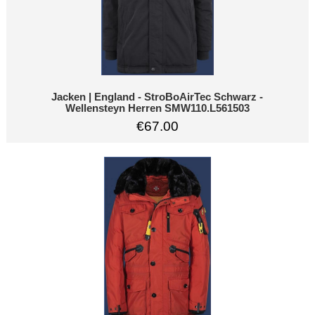
Jacken | England - StroBoAirTec Schwarz -
Wellensteyn Herren SMW110.L561503
€67.00