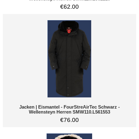
€62.00
Jacken | Eismantel - FourStreAirTec Schwarz -
Wellensteyn Herren SMW110.L561553
€76.00