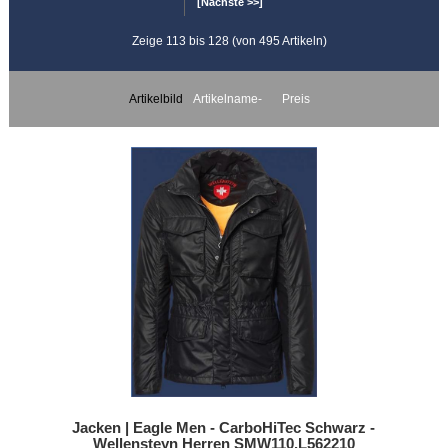
[Nächste >>]
Zeige 113 bis 128 (von 495 Artikeln)
Artikelbild
Artikelname-
Preis
Jacken | Eagle Men - CarboHiTec Schwarz -
Wellensteyn Herren SMW110.L562210