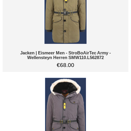
Jacken | Eismeer Men - StroBoAirTec Army -
Wellensteyn Herren SMW110.L562872
€68.00