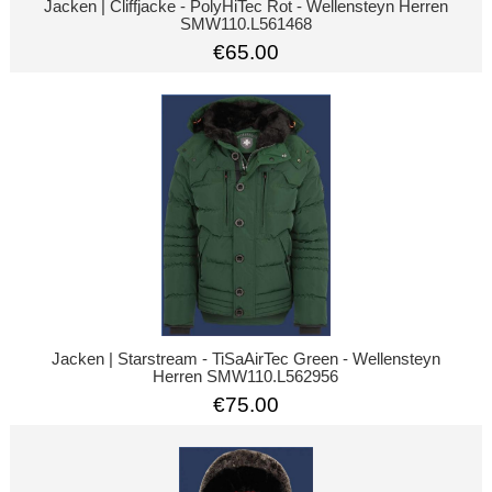
Jacken | Cliffjacke - PolyHiTec Rot - Wellensteyn Herren
SMW110.L561468
€65.00
Jacken | Starstream - TiSaAirTec Green - Wellensteyn
Herren SMW110.L562956
€75.00