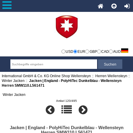
USD
EUR
GBP
CAD
AUD
International GmbH & Co. KG Online Shop Wellensteyn
::
Herren Wellensteyn
::
Winter Jacken
::
Jacken | England - PolyHiTec Dunkelblau - Wellensteyn
Herren SMW110.L561471
Winter Jacken
Artikel 120/495
Jacken | England - PolyHiTec Dunkelblau - Wellensteyn
Herren SMW110.L561471