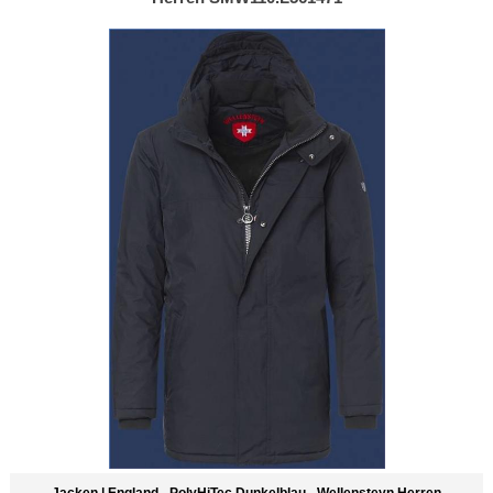
Jacken | England - PolyHiTec Dunkelblau - Wellensteyn Herren