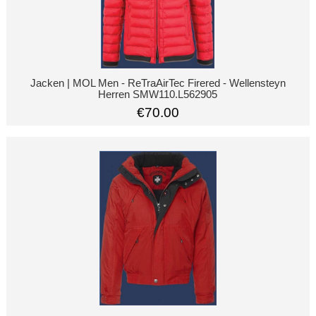
Jacken | MOL Men - ReTraAirTec Firered - Wellensteyn
Herren SMW110.L562905
€70.00