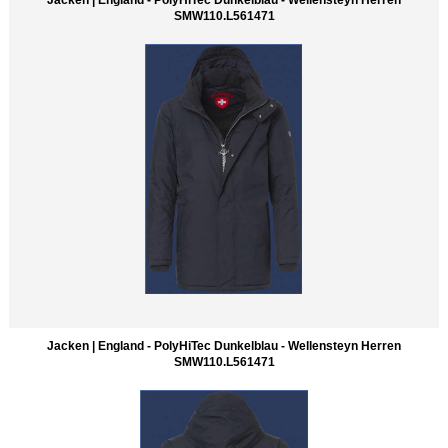
SMW110.L561471
Jacken | England - PolyHiTec Dunkelblau - Wellensteyn Herren
SMW110.L561471