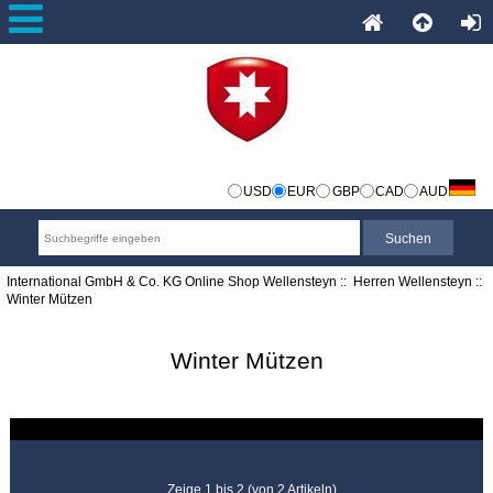
USD
EUR
GBP
CAD
AUD
International GmbH & Co. KG Online Shop Wellensteyn
::
Herren Wellensteyn
::
Winter Mützen
Winter Mützen
Zeige 1 bis 2 (von 2 Artikeln)