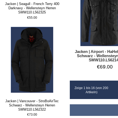
Jacken | Seagull - French Terry 400
Darknavy - Wellensteyn Herren
SMW110.L562325
€55.00
Jacken | Airport - HaH
Schwarz - Wellenstey
SMW110.L5621
€69.00
Zeige 1 bis 16 (von 200
Artikeln)
Jacken | Vancouver - StroBoAirTec
Schwarz - Wellensteyn Herren
SMW110.L562322
€73.00