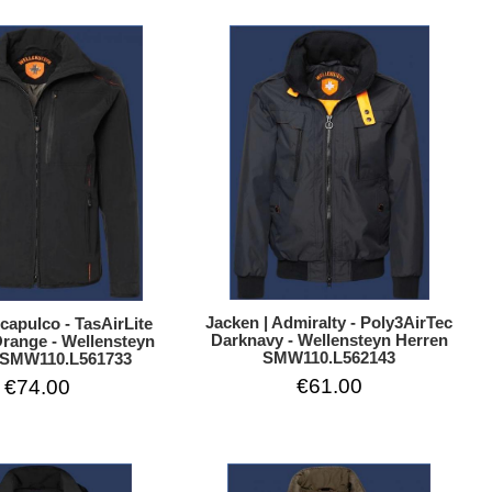
Jacken | Admiralty - Poly3AirTec
capulco - TasAirLite
Darknavy - Wellensteyn Herren
range - Wellensteyn
SMW110.L562143
 SMW110.L561733
€61.00
€74.00