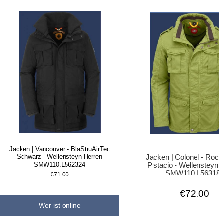
Jacken | Vancouver - BlaStruAirTec
Schwarz - Wellensteyn Herren
Jacken | Colonel - Ro
SMW110.L562324
Pistacio - Wellenstey
SMW110.L5631
€71.00
€72.00
Wer ist online