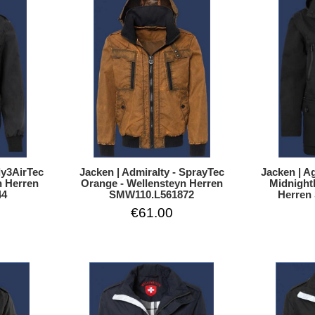
Jacken | A
ly3AirTec
Jacken | Admiralty - SprayTec
Midnight
n Herren
Orange - Wellensteyn Herren
Herren
44
SMW110.L561872
€61.00