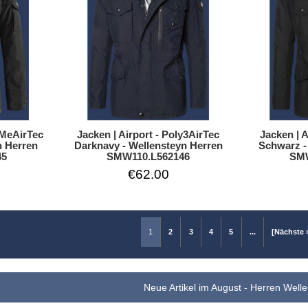
Jacken | A
eMeAirTec
Jacken | Airport - Poly3AirTec
Schwarz -
n Herren
Darknavy - Wellensteyn Herren
SMW
45
SMW110.L562146
€62.00
1
2
3
4
5
...
[Nächste 
Neue Artikel im August - Herren Well