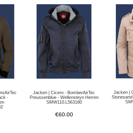
Jacken | 
Jacken | Cicero - BomberAirTec
ansAirTec
Stonesand 
Preussenblue - Wellensteyn Herren
ck -
SMW
SMW110.L563180
ren
82
€60.00