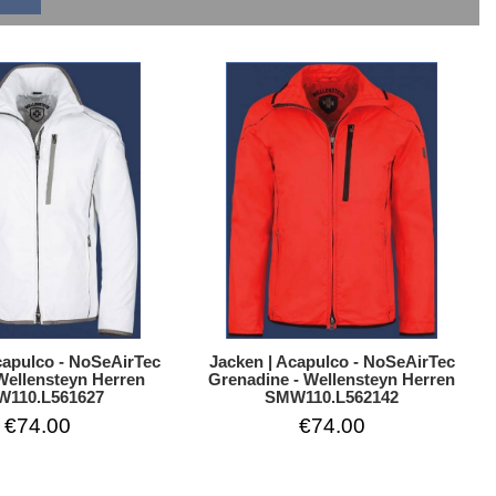
capulco - NoSeAirTec
Jacken | Acapulco - NoSeAirTec
Wellensteyn Herren
Grenadine - Wellensteyn Herren
110.L561627
SMW110.L562142
€74.00
€74.00