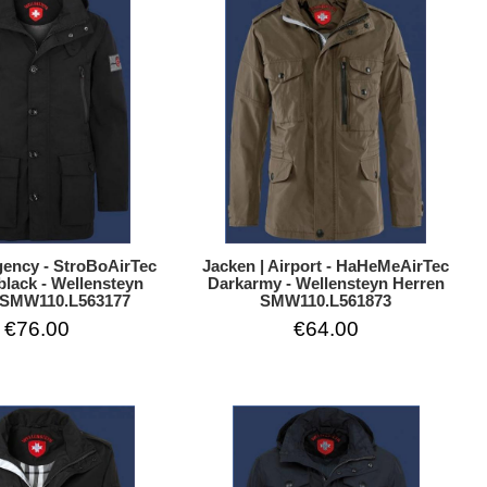
gency - StroBoAirTec
Jacken | Airport - HaHeMeAirTec
black - Wellensteyn
Darkarmy - Wellensteyn Herren
 SMW110.L563177
SMW110.L561873
€76.00
€64.00