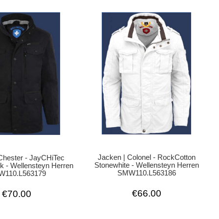
Jacken | Colonel - RockCotton
Chester - JayCHiTec
Stonewhite - Wellensteyn Herren
k - Wellensteyn Herren
SMW110.L563186
110.L563179
€66.00
€70.00