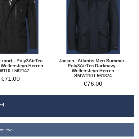
Jacken | Atlantis Men Summer -
irport - Poly3AirTec
Poly3AirTec Darknavy -
 Wellensteyn Herren
Wellensteyn Herren
110.L562147
SMW110.L561874
€71.00
€76.00
>>]
ensteyn