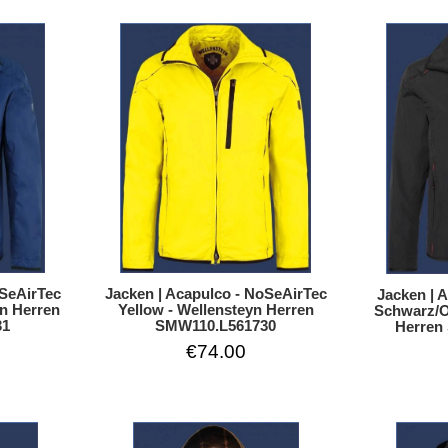
oSeAirTec
Jacken | Acapulco - NoSeAirTec
Jacken | A
yn Herren
Yellow - Wellensteyn Herren
Schwarz/O
31
SMW110.L561730
Herren
€74.00