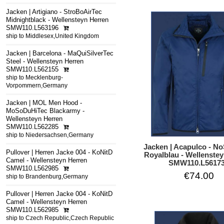
Jacken | Artigiano - StroBoAirTec
Midnightblack - Wellensteyn Herren
SMW110.L563196
ship to Middlesex,United Kingdom
Jacken | Barcelona - MaQuiSilverTec
Steel - Wellensteyn Herren
SMW110.L562155
ship to Mecklenburg-
Vorpommern,Germany
Jacken | MOL Men Hood -
MoSoDuHiTec Blackarmy -
Wellensteyn Herren
SMW110.L562285
ship to Niedersachsen,Germany
Jacken | Acapulco - N
Pullover | Herren Jacke 004 - KoNitD
Royalblau - Wellenste
Camel - Wellensteyn Herren
SMW110.L5617
SMW110.L562985
€74.00
ship to Brandenburg,Germany
Pullover | Herren Jacke 004 - KoNitD
Camel - Wellensteyn Herren
SMW110.L562985
ship to Czech Republic,Czech Republic