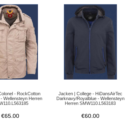
Jacken | College - HiDansAirTec
Colonel - RockCotton
Darknavy/Royalblue - Wellensteyn
- Wellensteyn Herren
Herren SMW110.L563183
110.L563185
€60.00
€65.00