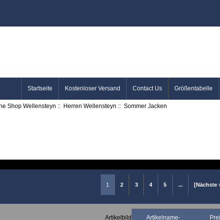
Startseite
Kostenloser Versand
Contact Us
Größentabelle
ine Shop Wellensteyn
::
Herren Wellensteyn
:: Sommer Jacken
1
2
3
4
5
...
[Nächste 
Artikelbild
Artikelname-
Pre