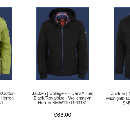
Jacken | College - HiDansAirTec
ckCotton
Jacken | 
Black/Royalblue - Wellensteyn
n Herren
Midnightblac
Herren SMW110.L563181
84
SMW
€68.00