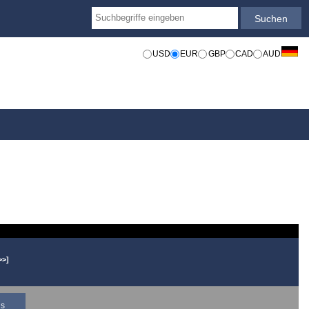
USD
EUR
GBP
CAD
AUD
>>]
is