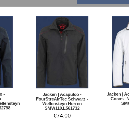
Jacken | A
o -
Jacken | Acapulco -
Cocos - 
c
FourStreAirTec Schwarz -
SMW
ellensteyn
Wellensteyn Herren
62798
SMW110.L561732
€74.00