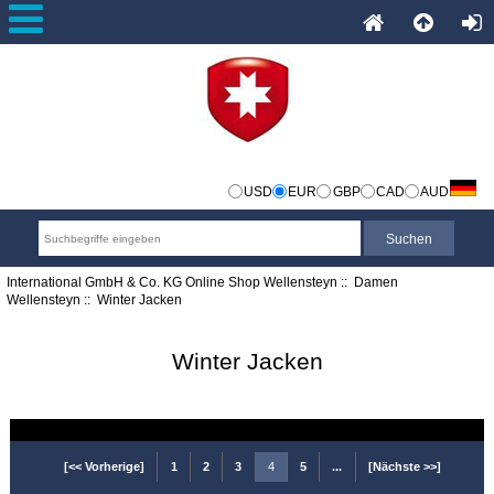
USD
EUR
GBP
CAD
AUD
International GmbH & Co. KG Online Shop Wellensteyn
::
Damen
Wellensteyn
:: Winter Jacken
Winter Jacken
[<< Vorherige]
1
2
3
4
5
...
[Nächste >>]