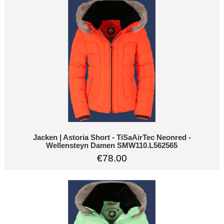
Jacken | Astoria Short - TiSaAirTec Neonred -
Wellensteyn Damen SMW110.L562565
€78.00