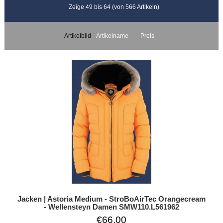
Zeige 49 bis 64 (von 566 Artikeln)
Artikelbild
Artikelname-
Preis
Jacken | Astoria Medium - StroBoAirTec Orangecream
- Wellensteyn Damen SMW110.L561962
€66.00