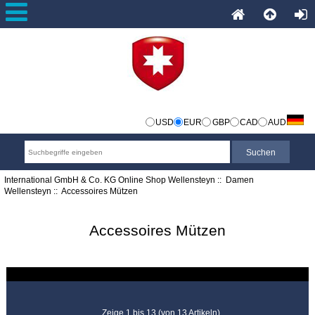
USD
EUR
GBP
CAD
AUD
International GmbH & Co. KG Online Shop Wellensteyn
::
Damen
Wellensteyn
:: Accessoires Mützen
Accessoires Mützen
Zeige 1 bis 13 (von 13 Artikeln)