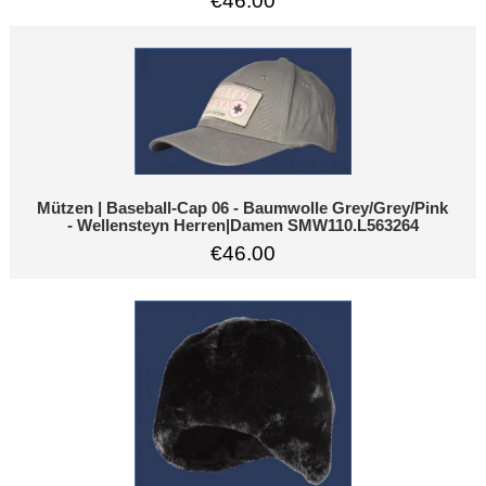
€46.00
Mützen | Baseball-Cap 06 - Baumwolle Grey/Grey/Pink
- Wellensteyn Herren|Damen SMW110.L563264
€46.00