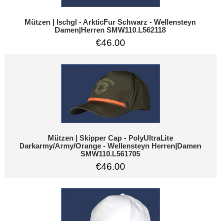
Mützen | Ischgl - ArkticFur Schwarz - Wellensteyn
Damen|Herren SMW110.L562118
€46.00
Mützen | Skipper Cap - PolyUltraLite
Darkarmy/Army/Orange - Wellensteyn Herren|Damen
SMW110.L561705
€46.00