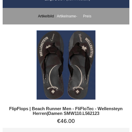
Artikelbild
Artikelname-
Preis
FlipFlops | Beach Runner Men - FliFloTec - Wellensteyn
Herren|Damen SMW110.L562123
€46.00