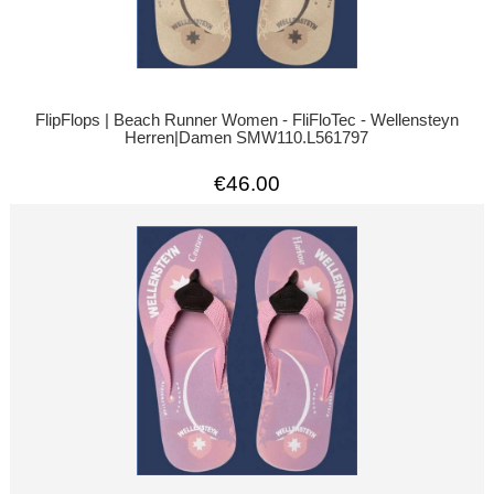
FlipFlops | Beach Runner Women - FliFloTec - Wellensteyn
Herren|Damen SMW110.L561797
€46.00