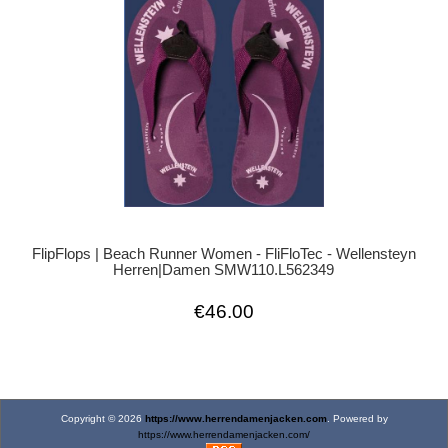
FlipFlops | Beach Runner Women - FliFloTec - Wellensteyn
Herren|Damen SMW110.L562349
€46.00
Copyright © 2026
https://www.herrendamenjacken.com
. Powered by
https://www.herrendamenjacken.com/