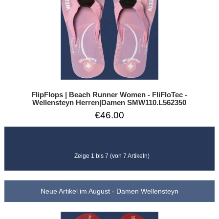
FlipFlops | Beach Runner Women - FliFloTec -
Wellensteyn Herren|Damen SMW110.L562350
€46.00
Zeige 1 bis 7 (von 7 Artikeln)
Neue Artikel im August - Damen Wellensteyn