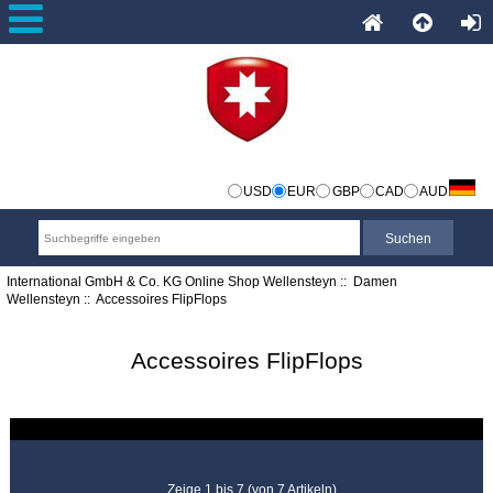
USD
EUR
GBP
CAD
AUD
International GmbH & Co. KG Online Shop Wellensteyn
::
Damen
Wellensteyn
:: Accessoires FlipFlops
Accessoires FlipFlops
Zeige 1 bis 7 (von 7 Artikeln)