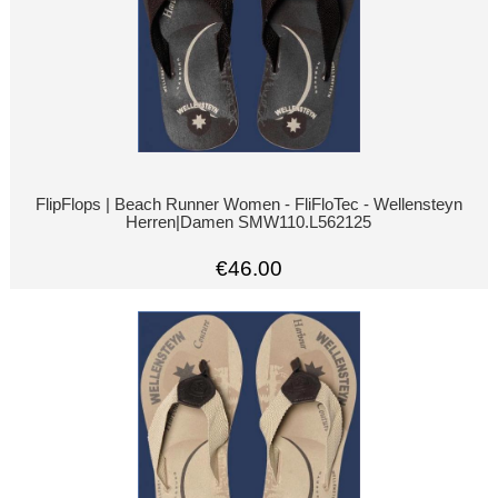
FlipFlops | Beach Runner Women - FliFloTec - Wellensteyn
Herren|Damen SMW110.L562125
€46.00