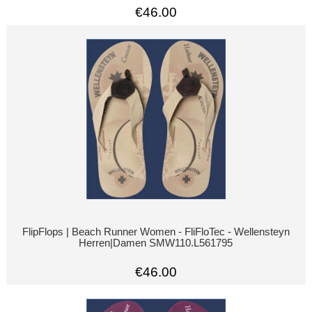
€46.00
FlipFlops | Beach Runner Women - FliFloTec - Wellensteyn
Herren|Damen SMW110.L561795
€46.00