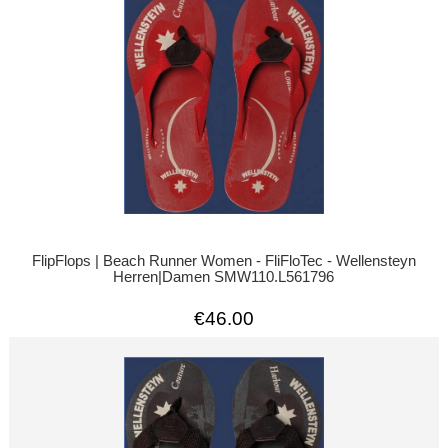
FlipFlops | Beach Runner Women - FliFloTec - Wellensteyn
Herren|Damen SMW110.L561796
€46.00