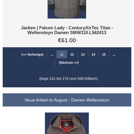
Jacken | Falcon Lady - CenturyAirTec Titan -
Wellensteyn Damen SMW110.L562413
€61.00
[<< Vorherige]
...
11
12
13
14
15
...
[Nächste >>]
Zeige 161 bis 176 (von 566 Artikeln)
Neue Artikel im August - Damen Wellensteyn