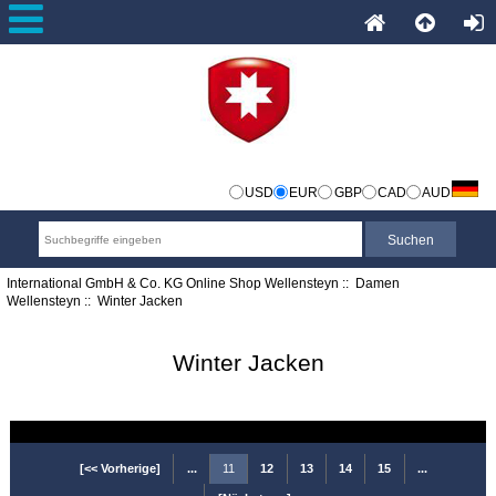
USD
EUR
GBP
CAD
AUD
International GmbH & Co. KG Online Shop Wellensteyn
::
Damen
Wellensteyn
:: Winter Jacken
Winter Jacken
[<< Vorherige]
...
11
12
13
14
15
...