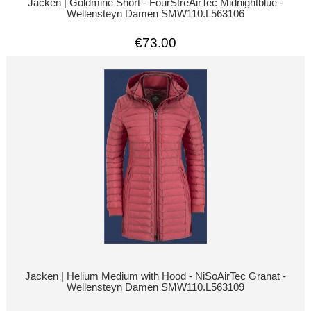
Jacken | Goldmine Short - FourStreAirTec Midnightblue -
Wellensteyn Damen SMW110.L563106
€73.00
Jacken | Helium Medium with Hood - NiSoAirTec Granat -
Wellensteyn Damen SMW110.L563109