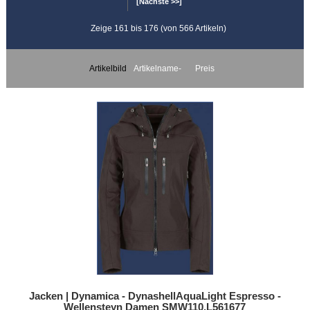
[Nächste >>]
Zeige 161 bis 176 (von 566 Artikeln)
Artikelbild
Artikelname-
Preis
Jacken | Dynamica - DynashellAquaLight Espresso -
Wellensteyn Damen SMW110.L561677