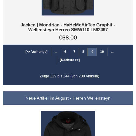
Jacken | Mondrian - HaHeMeAirTec Graphit -
Wellensteyn Herren SMW110.L562497
€68.00
[<< Vorherige]
...
6
7
8
9
10
...
[Nächste >>]
Zeige 129 bis 144 (von 200 Artikeln)
Neue Artikel im August - Herren Wellensteyn