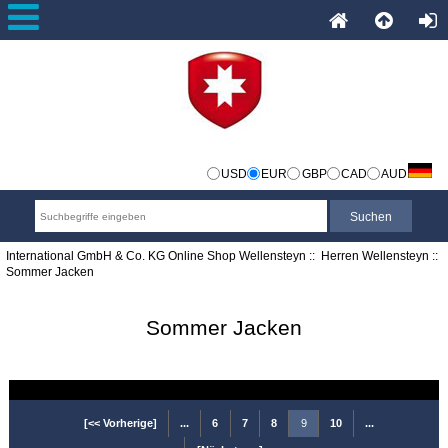
USD
EUR
GBP
CAD
AUD
International GmbH & Co. KG Online Shop Wellensteyn
::
Herren Wellensteyn
::
Sommer Jacken
Sommer Jacken
[<< Vorherige]
...
6
7
8
9
10
...