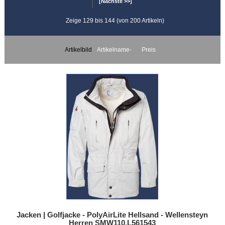
[Nächste >>]
Zeige 129 bis 144 (von 200 Artikeln)
Artikelbild
Artikelname-
Preis
Jacken | Golfjacke - PolyAirLite Hellsand - Wellensteyn
Herren SMW110.L561543