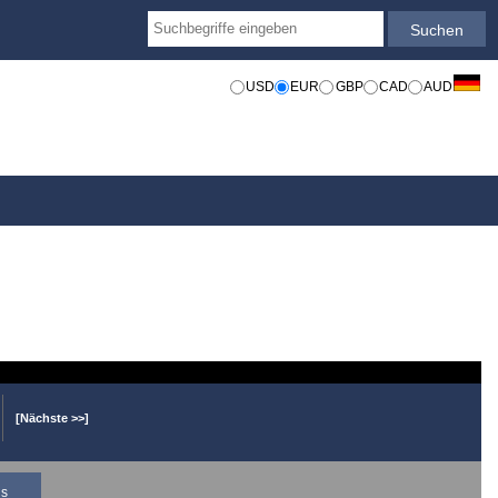
USD
EUR
GBP
CAD
AUD
[Nächste >>]
is