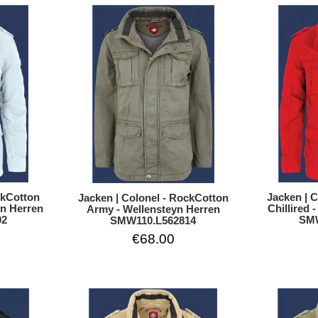
ckCotton
Jacken | 
Jacken | Colonel - RockCotton
yn Herren
Chillired 
Army - Wellensteyn Herren
02
SMW
SMW110.L562814
€68.00