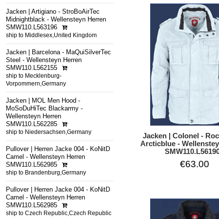
Jacken | Artigiano - StroBoAirTec
Midnightblack - Wellensteyn Herren
SMW110.L563196
ship to Middlesex,United Kingdom
Jacken | Barcelona - MaQuiSilverTec
Steel - Wellensteyn Herren
SMW110.L562155
ship to Mecklenburg-
Vorpommern,Germany
Jacken | MOL Men Hood -
MoSoDuHiTec Blackarmy -
Wellensteyn Herren
SMW110.L562285
ship to Niedersachsen,Germany
Jacken | Colonel - Ro
Arcticblue - Wellenste
Pullover | Herren Jacke 004 - KoNitD
SMW110.L5619
Camel - Wellensteyn Herren
€63.00
SMW110.L562985
ship to Brandenburg,Germany
Pullover | Herren Jacke 004 - KoNitD
Camel - Wellensteyn Herren
SMW110.L562985
ship to Czech Republic,Czech Republic