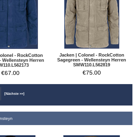
Jacken | Colonel - RockCotton
Colonel - RockCotton
Sagegreen - Wellensteyn Herren
- Wellensteyn Herren
SMW110.L562819
110.L562173
€75.00
€67.00
[Nächste >>]
ensteyn