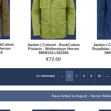
ckCotton
Jacken | Colonel - RockCotton
Jacken | 
 Herren
Pistacio - Wellensteyn Herren
Royalblau 
18
SMW110.L563184
SMW
€72.00
[<< Vorherige]
...
6
7
8
9
10
...
Neue Artikel im August - Herren Well