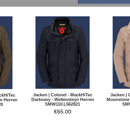
Jacken | 
Jacken | Colonel - MackHiTec
ackHiTec
Moonstone 
Darknavy - Wellensteyn Herren
n Herren
SMW
SMW110.L562821
20
€65.00