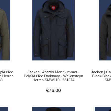
Jacken | Atlantis Men Summer -
Jacken | Ca
piAirTec
Poly3AirTec Darknavy - Wellensteyn
Black/Black
n Herren
Herren SMW110.L561874
SMW
88
€76.00