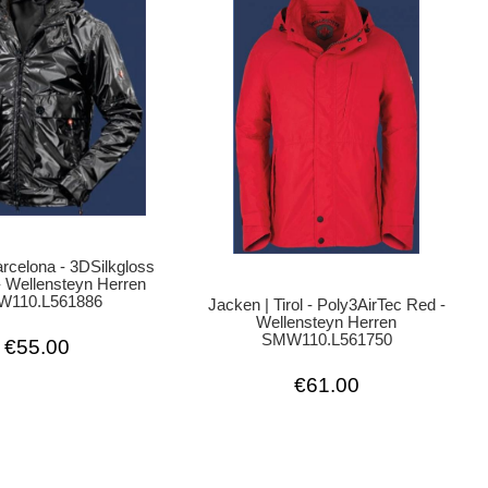
arcelona - 3DSilkgloss
 - Wellensteyn Herren
110.L561886
Jacken | Tirol - Poly3AirTec Red -
Wellensteyn Herren
SMW110.L561750
€55.00
€61.00