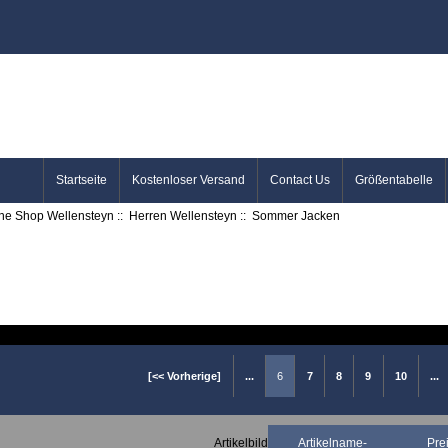
Startseite
Kostenloser Versand
Contact Us
Größentabelle
ine Shop Wellensteyn
::
Herren Wellensteyn
:: Sommer Jacken
[<< Vorherige]
...
6
7
8
9
10
...
Artikelbild
Artikelname-
Pre