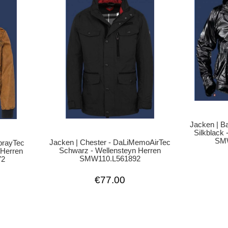
Jacken | B
Silkblack
SMW
Jacken | Chester - DaLiMemoAirTec
SprayTec
Schwarz - Wellensteyn Herren
 Herren
SMW110.L561892
72
€77.00