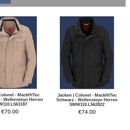
Colonel - MackHiTec
Jacken | Colonel - MackHiTec
- Wellensteyn Herren
Schwarz - Wellensteyn Herren
110.L563187
SMW110.L562822
€70.00
€74.00