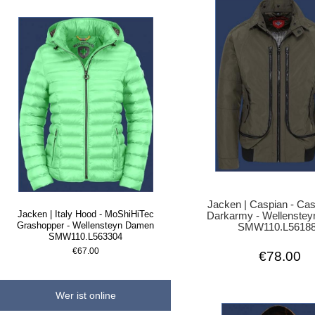
Jacken | Caspian - Cas
Jacken | Italy Hood - MoShiHiTec
Darkarmy - Wellenstey
Grashopper - Wellensteyn Damen
SMW110.L5618
SMW110.L563304
€67.00
€78.00
Wer ist online