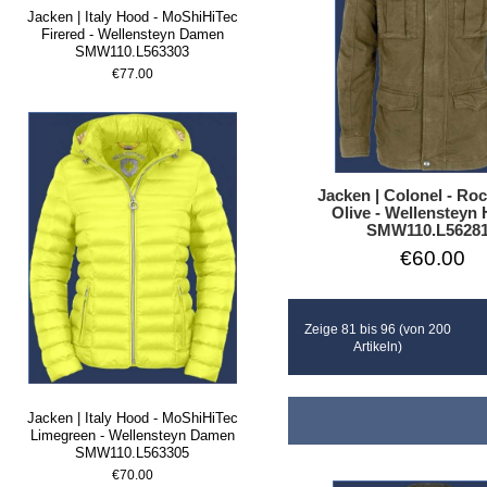
Jacken | Italy Hood - MoShiHiTec
Firered - Wellensteyn Damen
SMW110.L563303
€77.00
Jacken | Colonel - Ro
Olive - Wellensteyn
SMW110.L5628
€60.00
Zeige 81 bis 96 (von 200
Artikeln)
Jacken | Italy Hood - MoShiHiTec
Limegreen - Wellensteyn Damen
SMW110.L563305
€70.00