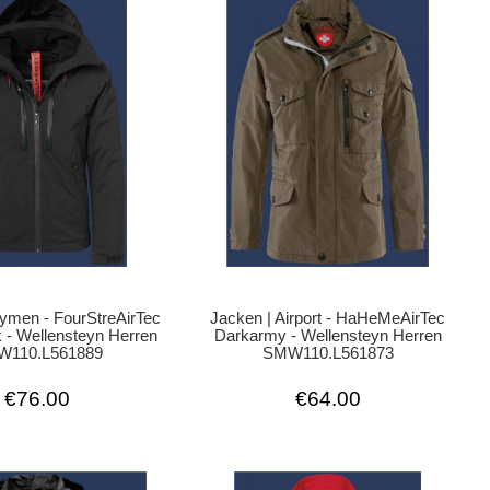
Jacken | Airport - HaHeMeAirTec
ymen - FourStreAirTec
Darkarmy - Wellensteyn Herren
 - Wellensteyn Herren
SMW110.L561873
110.L561889
€64.00
€76.00