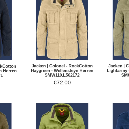
Jacken | Colonel - RockCotton
Jacken | 
ckCotton
Haygreen - Wellensteyn Herren
Lightarmy 
n Herren
SMW110.L562172
SMW
71
€72.00