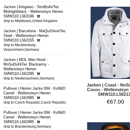
Jacken | Artigiano - StroBoAirTec
Midnightblack - Wellensteyn Herren
SMW110.L563196
ship to Middlesex,United Kingdom
Jacken | Barcelona - MaQuiSilverTec
Steel - Wellensteyn Herren
SMW110.L562155
ship to Mecklenburg-
Vorpommern,Germany
Jacken | MOL Men Hood -
MoSoDuHiTec Blackarmy -
Wellensteyn Herren
SMW110.L562285
ship to Niedersachsen,Germany
Jacken | Coast - NoS
Pullover | Herren Jacke 004 - KoNitD
Cocos - Wellensteyn
Camel - Wellensteyn Herren
SMW110.L5621
SMW110.L562985
€67.00
ship to Czech Republic,Czech Republic
Pullover | Herren Jacke 004 - KoNitD
Camel - Wellensteyn Herren
SMW110.L562985
ship to Brandenburg,Germany