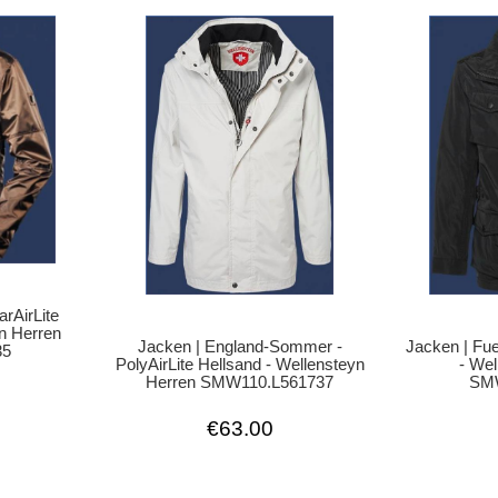
arAirLite
n Herren
Jacken | England-Sommer -
Jacken | Fue
35
PolyAirLite Hellsand - Wellensteyn
- Wel
Herren SMW110.L561737
SMW
€63.00