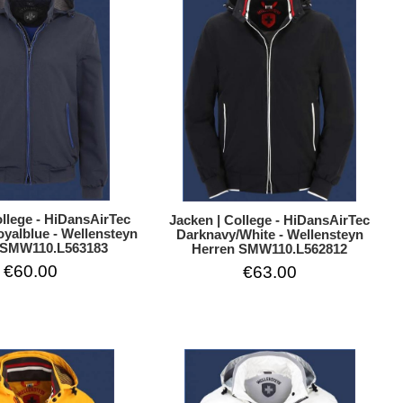
ollege - HiDansAirTec
Jacken | College - HiDansAirTec
yalblue - Wellensteyn
Darknavy/White - Wellensteyn
 SMW110.L563183
Herren SMW110.L562812
€60.00
€63.00