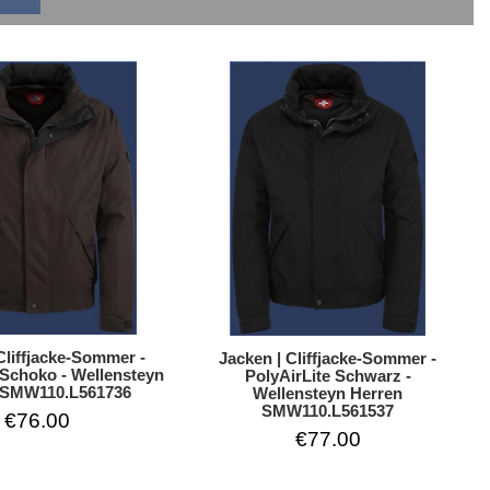
Cliffjacke-Sommer -
Jacken | Cliffjacke-Sommer -
 Schoko - Wellensteyn
PolyAirLite Schwarz -
 SMW110.L561736
Wellensteyn Herren
SMW110.L561537
€76.00
€77.00