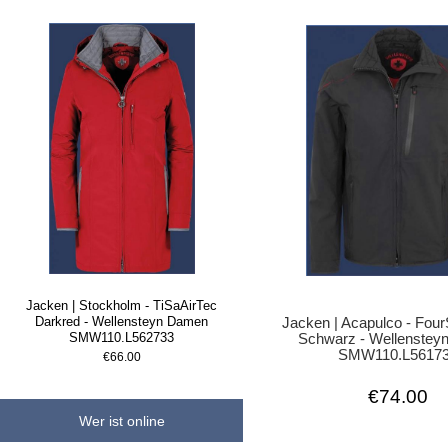
Jacken | Stockholm - TiSaAirTec
Darkred - Wellensteyn Damen
Jacken | Acapulco - Four
SMW110.L562733
Schwarz - Wellensteyn
SMW110.L5617
€66.00
€74.00
Wer ist online