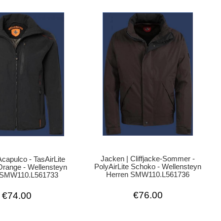
Jacken | Cliffjacke-Sommer -
Acapulco - TasAirLite
PolyAirLite Schoko - Wellensteyn
range - Wellensteyn
Herren SMW110.L561736
 SMW110.L561733
€76.00
€74.00