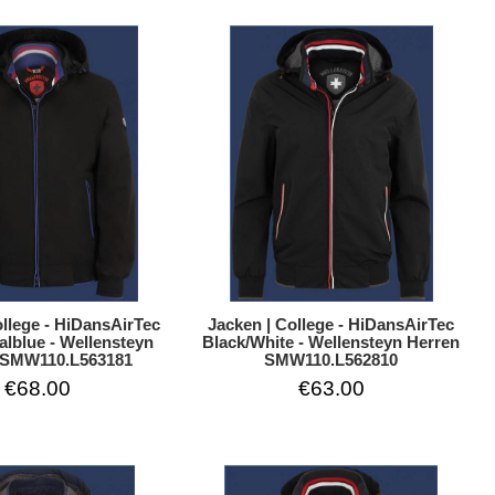
ollege - HiDansAirTec
Jacken | College - HiDansAirTec
alblue - Wellensteyn
Black/White - Wellensteyn Herren
 SMW110.L563181
SMW110.L562810
€68.00
€63.00