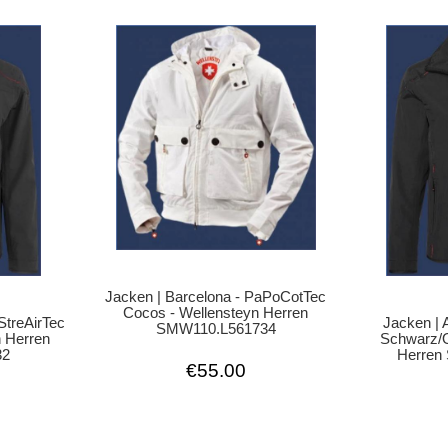
Jacken | Barcelona - PaPoCotTec
Cocos - Wellensteyn Herren
StreAirTec
Jacken | 
SMW110.L561734
 Herren
Schwarz/O
32
Herren
€55.00