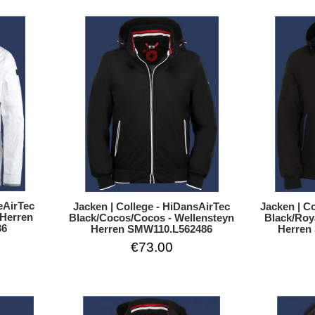
eAirTec
Jacken | College - HiDansAirTec
Jacken | C
 Herren
Black/Cocos/Cocos - Wellensteyn
Black/Roy
36
Herren SMW110.L562486
Herren
€73.00