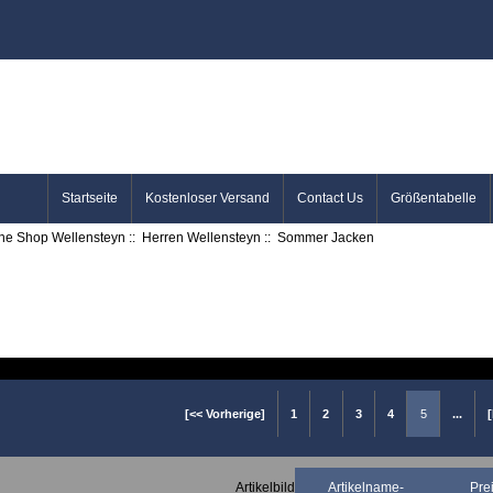
Startseite
Kostenloser Versand
Contact Us
Größentabelle
ine Shop Wellensteyn
::
Herren Wellensteyn
:: Sommer Jacken
[<< Vorherige]
1
2
3
4
5
...
Artikelbild
Artikelname-
Pre