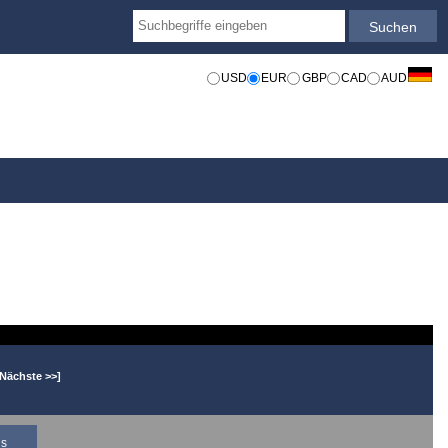
USD
EUR
GBP
CAD
AUD
[Nächste >>]
is