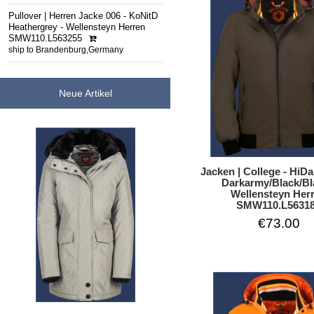
Pullover | Herren Jacke 006 - KoNitD
Heathergrey - Wellensteyn Herren
SMW110.L563255
ship to Brandenburg,Germany
Neue Artikel
Jacken | College - HiD
Darkarmy/Black/Bl
Wellensteyn Her
SMW110.L5631
€73.00