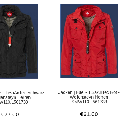
Jacken | Fuel - TiSaAirTec Rot -
l - TiSaAirTec Schwarz
Wellensteyn Herren
lensteyn Herren
SMW110.L561738
110.L561739
€61.00
€77.00