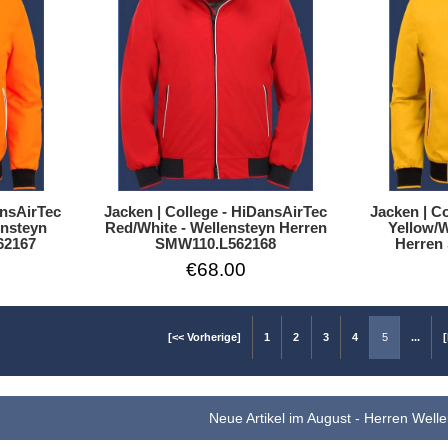
ansAirTec
Jacken | C
Jacken | College - HiDansAirTec
ensteyn
Yellow/W
Red/White - Wellensteyn Herren
62167
Herren
SMW110.L562168
€68.00
[<< Vorherige]
1
2
3
4
5
...
Neue Artikel im August - Herren Well