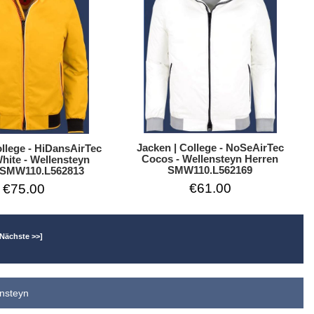
Jacken | College - NoSeAirTec
ollege - HiDansAirTec
Cocos - Wellensteyn Herren
hite - Wellensteyn
SMW110.L562169
 SMW110.L562813
€61.00
€75.00
[Nächste >>]
ensteyn