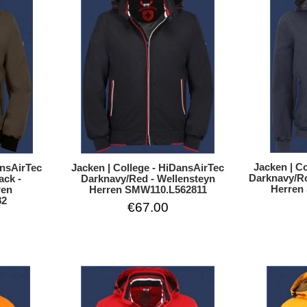
Jacken | C
Jacken | College - HiDansAirTec
ansAirTec
Darknavy/Ro
Darknavy/Red - Wellensteyn
ack -
Herren
Herren SMW110.L562811
ren
82
€67.00