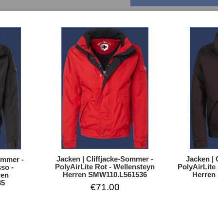
Jacken | 
Jacken | Cliffjacke-Sommer -
ommer -
PolyAirLite
PolyAirLite Rot - Wellensteyn
so -
Herren
Herren SMW110.L561536
ren
35
€71.00