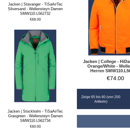
Jacken | Stavanger - TiSaAirTec
Silversand - Wellensteyn Damen
SMW110.L562732
€68.00
Jacken | College - HiD
Orange/White - Well
Herren SMW110.L5
€74.00
Zeige 65 bis 80 (von 200
Artikeln)
Jacken | Stockholm - TiSaAirTec
Grasgreen - Wellensteyn Damen
SMW110.L562734
€60.00