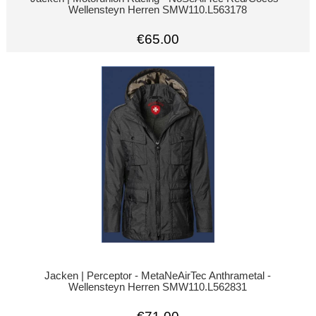
Wellensteyn Herren SMW110.L563178
€65.00
Jacken | Perceptor - MetaNeAirTec Anthrametal -
Wellensteyn Herren SMW110.L562831