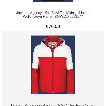
Jacken | Agency - StroBoAirTec Midnightblack -
Wellensteyn Herren SMW110.L563177
€76.00
Jacken | Motorunion Racing - NoSeAirTec Red/Cocos -