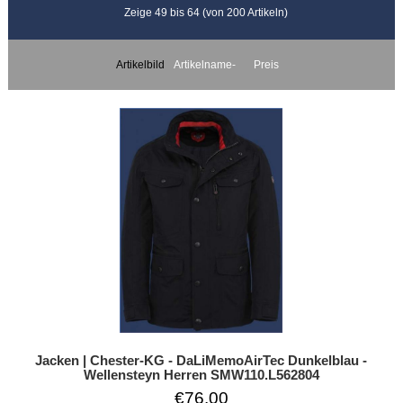
Zeige 49 bis 64 (von 200 Artikeln)
Artikelbild
Artikelname-
Preis
Jacken | Chester-KG - DaLiMemoAirTec Dunkelblau -
Wellensteyn Herren SMW110.L562804
€76.00