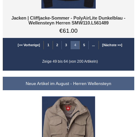
Jacken | Cliffjacke-Sommer - PolyAirLite Dunkelblau -
Wellensteyn Herren SMW110.L561489
€61.00
[<< Vorherige]
1
2
3
4
5
...
[Nächste >>]
Zeige 49 bis 64 (von 200 Artikeln)
Neue Artikel im August - Herren Wellensteyn