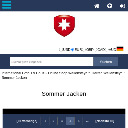
USD
EUR
GBP
CAD
AUD
International GmbH & Co. KG Online Shop Wellensteyn
::
Herren Wellensteyn
::
Sommer Jacken
Sommer Jacken
[<< Vorherige]
1
2
3
4
5
...
[Nächste >>]