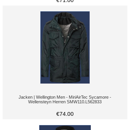
€71.00
Jacken | Wellington Men - MiriAirTec Sycamore -
Wellensteyn Herren SMW110.L562833
€74.00