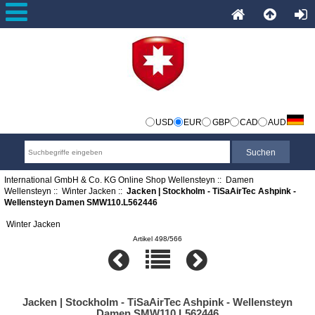
USD
EUR
GBP
CAD
AUD
International GmbH & Co. KG Online Shop Wellensteyn
::
Damen
Wellensteyn
::
Winter Jacken
::
Jacken | Stockholm - TiSaAirTec Ashpink -
Wellensteyn Damen SMW110.L562446
Winter Jacken
Artikel 498/566
Jacken | Stockholm - TiSaAirTec Ashpink - Wellensteyn
Damen SMW110.L562446