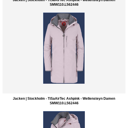
SMW110.L562446
Jacken | Stockholm - TiSaAirTec Ashpink - Wellensteyn Damen
SMW110.L562446