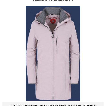
Jacken | Stockholm - TiSaAirTec Ashpink - Wellensteyn Damen