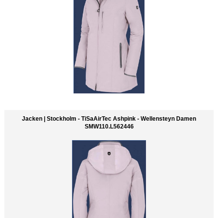
Jacken | Stockholm - TiSaAirTec Ashpink - Wellensteyn Damen
SMW110.L562446