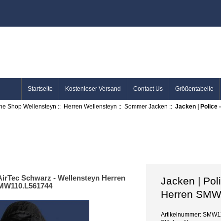
Startseite
Kostenloser Versand
Contact Us
Größentabelle
ine Shop Wellensteyn
::
Herren Wellensteyn
::
Sommer Jacken
::
Jacken | Police
3AirTec Schwarz - Wellensteyn Herren
Jacken | Pol
MW110.L561744
Herren SMW
Artikelnummer: SMW1