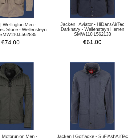
Jacken | Aviator - HiDansAirTec
| Wellington Men -
Darknavy - Wellensteyn Herren
ec Stone - Wellensteyn
SMW110.L562133
 SMW110.L562835
€61.00
€74.00
| Motorunion Men -
Jacken | Golfjacke - SuFiAshAirTec