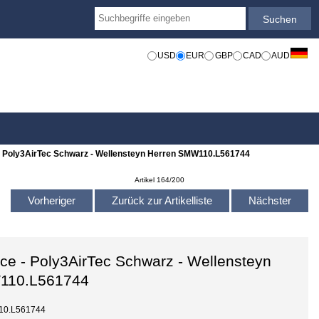
USD
EUR
GBP
CAD
AUD
 - Poly3AirTec Schwarz - Wellensteyn Herren SMW110.L561744
Artikel 164/200
Vorheriger
Zurück zur Artikelliste
Nächster
ice - Poly3AirTec Schwarz - Wellensteyn
110.L561744
10.L561744