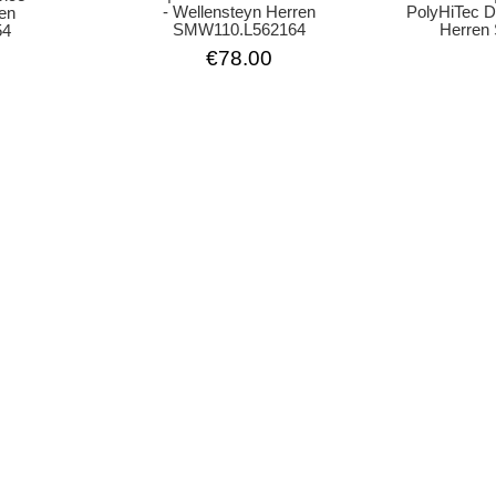
PolyHiTec D
- Wellensteyn Herren
ren
Herren
SMW110.L562164
54
€78.00