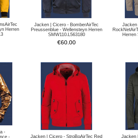
ansAirTec
Jacken 
Jacken | Cicero - BomberAirTec
eyn Herren
RockNetAirT
Preussenblue - Wellensteyn Herren
13
Herren
SMW110.L563180
€60.00
a -
Jacken 
Jacken | Cicero - StroBoAirTec Red
nce -