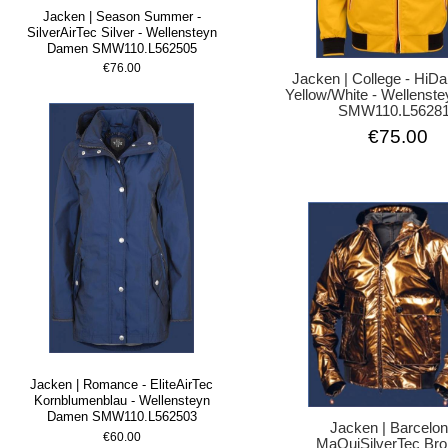
Jacken | Season Summer -
SilverAirTec Silver - Wellensteyn
Damen SMW110.L562505
€76.00
Jacken | College - HiD
Yellow/White - Wellenst
SMW110.L5628
€75.00
Jacken | Romance - EliteAirTec
Kornblumenblau - Wellensteyn
Damen SMW110.L562503
Jacken | Barcelon
€60.00
MaQuiSilverTec Bro