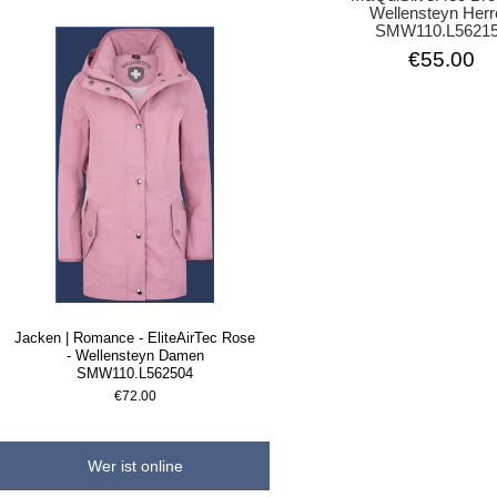
Wellensteyn Her
SMW110.L5621
€55.00
Jacken | Romance - EliteAirTec Rose
- Wellensteyn Damen
SMW110.L562504
€72.00
Wer ist online