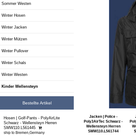
Sommer Westen
Winter Hosen
Winter Jacken
Winter Mützen
Winter Pullover
Winter Schals
Winter Westen
Kinder Wellensteyn
Bestellte Artikel
Jacken | Police -
Hosen | Golf-Pants - PolyAirLite
Poly3AirTec Schwarz -
Pol
Schwarz - Wellensteyn Herren
Wellensteyn Herren
We
SMW110.L561445
SMW110.L561744
ship to Bremen,Germany