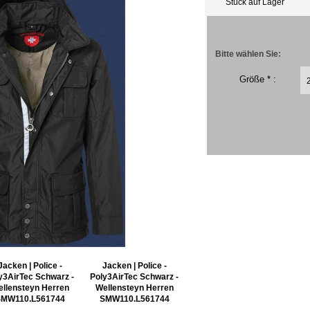
Stück auf Lager
Bitte wählen Sie:
Größe * :
Jacken | Police -
Jacken | Police -
y3AirTec Schwarz -
Poly3AirTec Schwarz -
llensteyn Herren
Wellensteyn Herren
SMW110.L561744
SMW110.L561744