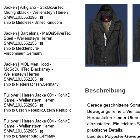
Jacken | Artigiano - StroBoAirTec
Midnightblack - Wellensteyn Herren
SMW110.L563196
ship to Middlesex,United Kingdom
Jacken | Barcelona - MaQuiSilverTec
Steel - Wellensteyn Herren
SMW110.L562155
ship to Mecklenburg-
Vorpommern,Germany
Jacken | MOL Men Hood -
MoSoDuHiTec Blackarmy -
Wellensteyn Herren
SMW110.L562285
ship to Niedersachsen,Germany
Beschreibung
Pullover | Herren Jacke 004 - KoNitD
Camel - Wellensteyn Herren
Gerade geschnittene Somme
SMW110.L562985
ship to Czech Republic,Czech Republic
Bewegungsfreiheit. Vier a
Herausfallen kleiner Utens
Pullover | Herren Jacke 004 - KoNitD
einzustellen. Ein leichtes
Camel - Wellensteyn Herren
praktische Details.
SMW110.L562985
Leichtes Polyester-Gewebe
ship to Brandenburg,Germany