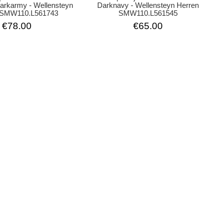
arkarmy - Wellensteyn
Darknavy - Wellensteyn Herren
 SMW110.L561743
SMW110.L561545
€78.00
€65.00