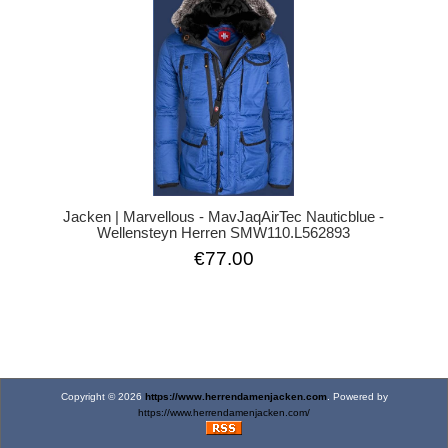
Jacken | Marvellous - MavJaqAirTec Nauticblue -
Wellensteyn Herren SMW110.L562893
€77.00
Copyright © 2026
https://www.herrendamenjacken.com
. Powered by
https://www.herrendamenjacken.com/