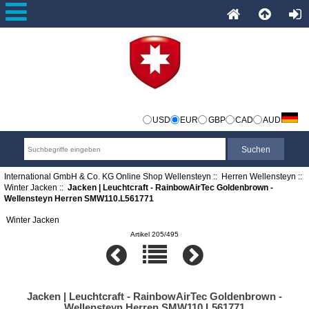
USD
EUR
GBP
CAD
AUD
International GmbH & Co. KG Online Shop Wellensteyn
::
Herren Wellensteyn
::
Winter Jacken
::
Jacken | Leuchtcraft - RainbowAirTec Goldenbrown -
Wellensteyn Herren SMW110.L561771
Winter Jacken
Artikel 205/495
Jacken | Leuchtcraft - RainbowAirTec Goldenbrown -
Wellensteyn Herren SMW110.L561771