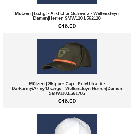
Mützen | Ischgl - ArkticFur Schwarz - Wellensteyn
Damen|Herren SMW110.L562118
€46.00
Mützen | Skipper Cap - PolyUltraLite
Darkarmy/Army/Orange - Wellensteyn Herren|Damen
SMW110.L561705
€46.00