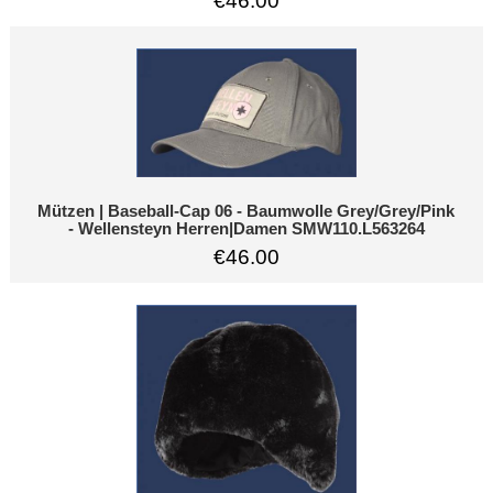
€46.00
Mützen | Baseball-Cap 06 - Baumwolle Grey/Grey/Pink
- Wellensteyn Herren|Damen SMW110.L563264
€46.00