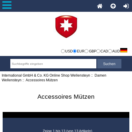
USD
EUR
GBP
CAD
AUD
International GmbH & Co. KG Online Shop Wellensteyn
::
Damen
Wellensteyn
:: Accessoires Mützen
Accessoires Mützen
Zeige 1 bis 13 (von 13 Artikeln)