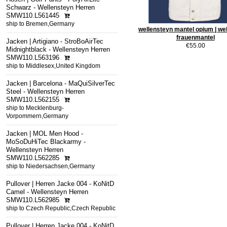
Schwarz - Wellensteyn Herren
SMW110.L561445
ship to Bremen,Germany
wellensteyn mantel opium | we
frauenmantel
Jacken | Artigiano - StroBoAirTec
€55.00
Midnightblack - Wellensteyn Herren
SMW110.L563196
ship to Middlesex,United Kingdom
Jacken | Barcelona - MaQuiSilverTec
Steel - Wellensteyn Herren
SMW110.L562155
ship to Mecklenburg-
Vorpommern,Germany
Jacken | MOL Men Hood -
MoSoDuHiTec Blackarmy -
Wellensteyn Herren
SMW110.L562285
ship to Niedersachsen,Germany
Pullover | Herren Jacke 004 - KoNitD
Camel - Wellensteyn Herren
SMW110.L562985
ship to Czech Republic,Czech Republic
Pullover | Herren Jacke 004 - KoNitD