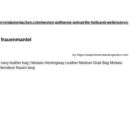
errendamenjacken.com/westen-golfweste-polyairlite-hellsand-wellensteyn-
 frauenmantel
by https://www.herrendamenjacken.com
aker navy leather bag | Modalu Hemingway Leather Medium Grab Bag Modalu
ellensteyn frauen lang