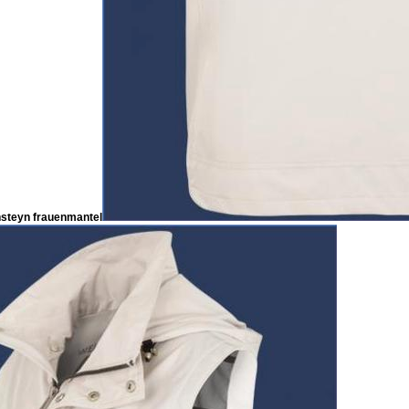
nsteyn frauenmantel