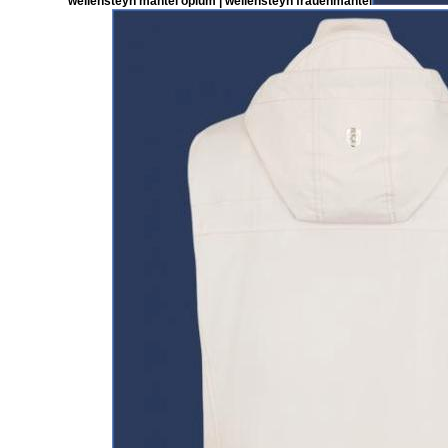
wellensteyn mantel opium | wellensteyn frauenmantel