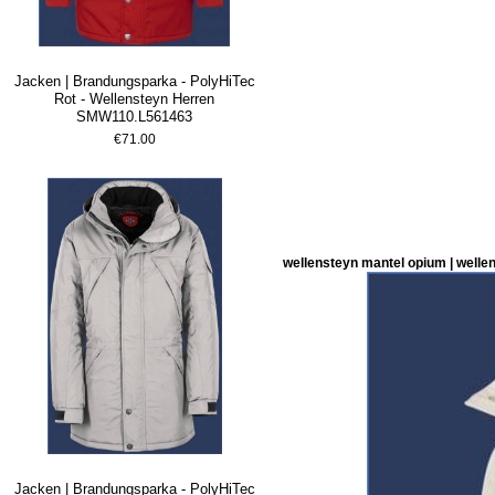
Jacken | Brandungsparka - PolyHiTec
Rot - Wellensteyn Herren
SMW110.L561463
€71.00
wellensteyn mantel opium | welle
Jacken | Brandungsparka - PolyHiTec