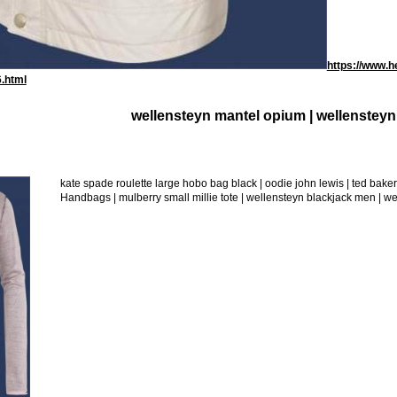
https://www.h
.html
wellensteyn mantel opium | wellensteyn
kate spade roulette large hobo bag black | oodie john lewis | ted b
Handbags | mulberry small millie tote | wellensteyn blackjack men | w