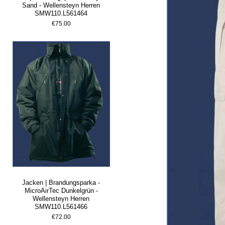
Sand - Wellensteyn Herren
SMW110.L561464
€75.00
Jacken | Brandungsparka -
MicroAirTec Dunkelgrün -
Wellensteyn Herren
SMW110.L561466
€72.00