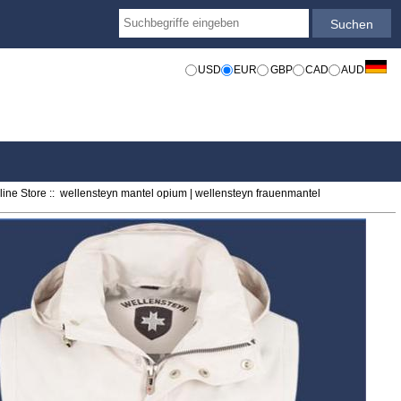
USD
EUR
GBP
CAD
AUD
ine Store
:: wellensteyn mantel opium | wellensteyn frauenmantel