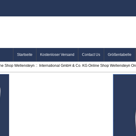
Startseite
Kostenloser Versand
Contact Us
Größentabelle
ine Shop Wellensteyn
::
International GmbH & Co. KG Online Shop Wellensteyn Onl