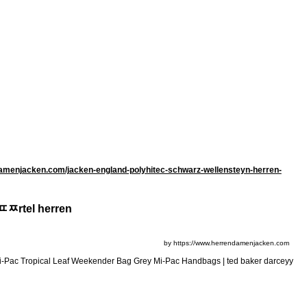
amenjacken.com/jacken-england-polyhitec-schwarz-wellensteyn-herren-
gﾨﾹrtel herren
by https://www.herrendamenjacken.com
| Mi-Pac Tropical Leaf Weekender Bag Grey Mi-Pac Handbags | ted baker darceyy