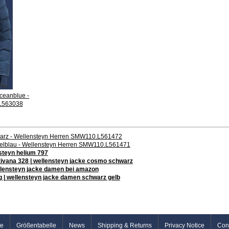
Oceanblue -
L563038
warz - Wellensteyn Herren SMW110.L561472
kelblau - Wellensteyn Herren SMW110.L561471
nsteyn helium 797
ivana 328 | wellensteyn jacke cosmo schwarz
ellensteyn jacke damen bei amazon
g | wellensteyn jacke damen schwarz gelb
te
Größentabelle
News
Shipping & Returns
Privacy Notice
Con