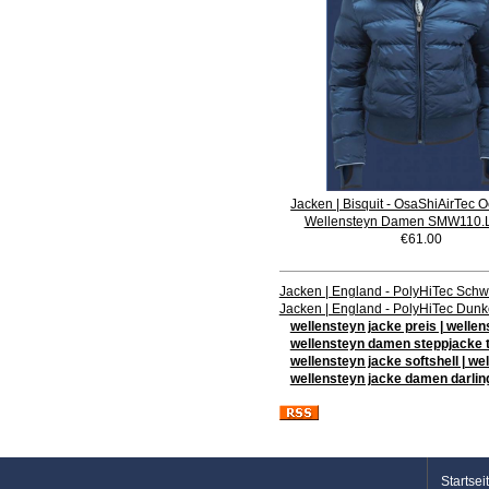
Jacken | Bisquit - OsaShiAirTec 
Wellensteyn Damen SMW110.
€61.00
Jacken | England - PolyHiTec Sch
Jacken | England - PolyHiTec Dun
wellensteyn jacke preis | welle
wellensteyn damen steppjacke t
wellensteyn jacke softshell | w
wellensteyn jacke damen darlin
Startsei