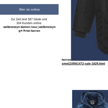
Wer ist online
Zur Zeit sind 387 Gäste und
304 Kunden online.
wellensteyn damen rosa | wellensteyn
gﾨﾹrtel herren
herren
smw110l561472-sale-1829.html