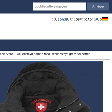
USD
EUR
GBP
CAD
AUD
ine Store
:: wellensteyn damen rosa | wellensteyn gﾨﾹrtel herren