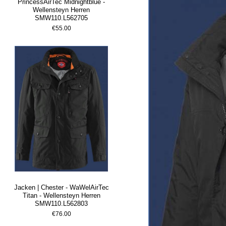
PrincessAirTec Midnightblue -
Wellensteyn Herren
SMW110.L562705
€55.00
Jacken | Chester - WaWelAirTec
Titan - Wellensteyn Herren
SMW110.L562803
€76.00