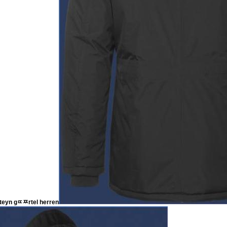
steyn gﾨﾹrtel herren