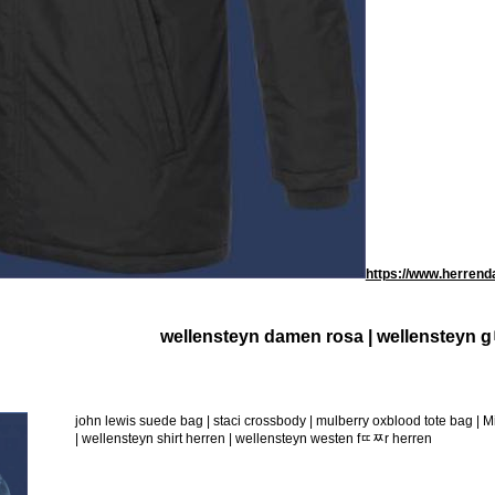
https://www.herrend
wellensteyn damen rosa | wellensteyn 
john lewis suede bag | staci crossbody | mulberry oxblood tote bag 
| wellensteyn shirt herren | wellensteyn westen fﾨﾹr herren