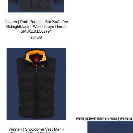
Jacken | PortoPortals - StroBoAirTec
Midnightblack - Wellensteyn Herren
SMW110.L562794
€64.00
wellensteyn damen rosa | wellen
Westen | Snowdome Vest Men -