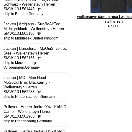
Schwarz - Wellensteyn Herren
SMW110.L561445
ship to Bremen,Germany
wellensteyn damen rosa | welle
rtel herren
Jacken | Artigiano - StroBoAirTec
€71.00
Midnightblack - Wellensteyn Herren
SMW110.L563196
ship to Middlesex,United Kingdom
Jacken | Barcelona - MaQuiSilverTec
Steel - Wellensteyn Herren
SMW110.L562155
ship to Mecklenburg-
Vorpommern,Germany
Jacken | MOL Men Hood -
MoSoDuHiTec Blackarmy -
Wellensteyn Herren
SMW110.L562285
ship to Niedersachsen,Germany
Pullover | Herren Jacke 004 - KoNitD
Camel - Wellensteyn Herren
SMW110.L562985
ship to Brandenburg,Germany
Pullover | Herren Jacke 004 - KoNitD