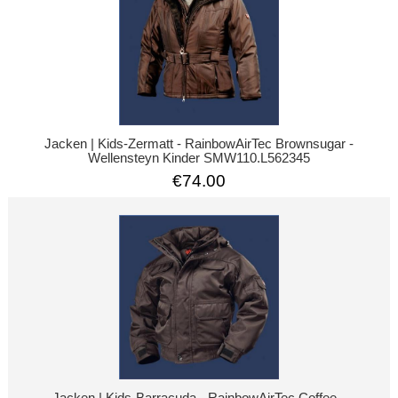
Jacken | Kids-Zermatt - RainbowAirTec Brownsugar -
Wellensteyn Kinder SMW110.L562345
€74.00
Jacken | Kids-Barracuda - RainbowAirTec Coffee -