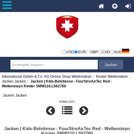
USD
EUR
GBP
CAD
AUD
International GmbH & Co. KG Online Shop Wellensteyn
::
Kinder Wellensteyn
::
Jacken Jacken
::
Jacken | Kids-Belvitesse - FourStreAirTec Red -
Wellensteyn Kinder SMW110.L562760
Jacken Jacken
Artikel 2/21
Jacken | Kids-Belvitesse - FourStreAirTec Red - Wellensteyn
Kinder SMW110.L562760