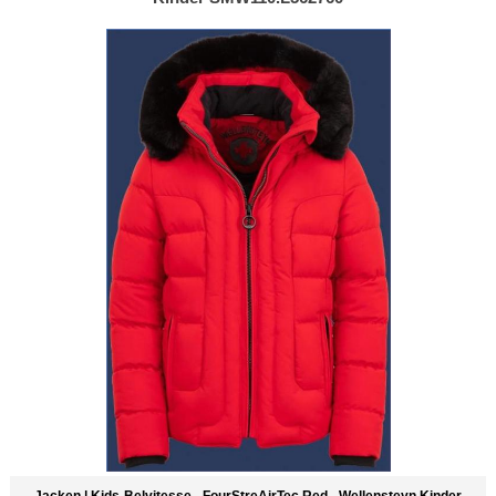
Jacken | Kids-Belvitesse - FourStreAirTec Red - Wellensteyn Kinder