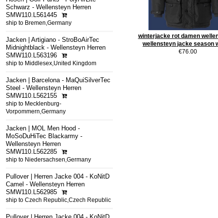
Schwarz - Wellensteyn Herren
SMW110.L561445
ship to Bremen,Germany
winterjacke rot damen wellen
Jacken | Artigiano - StroBoAirTec
wellensteyn jacke season 
Midnightblack - Wellensteyn Herren
€76.00
SMW110.L563196
ship to Middlesex,United Kingdom
Jacken | Barcelona - MaQuiSilverTec
Steel - Wellensteyn Herren
SMW110.L562155
ship to Mecklenburg-
Vorpommern,Germany
Jacken | MOL Men Hood -
MoSoDuHiTec Blackarmy -
Wellensteyn Herren
SMW110.L562285
ship to Niedersachsen,Germany
Pullover | Herren Jacke 004 - KoNitD
Camel - Wellensteyn Herren
SMW110.L562985
ship to Czech Republic,Czech Republic
Pullover | Herren Jacke 004 - KoNitD