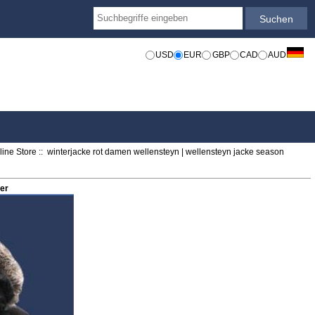
USD
EUR
GBP
CAD
AUD
ine Store
:: winterjacke rot damen wellensteyn | wellensteyn jacke season
er