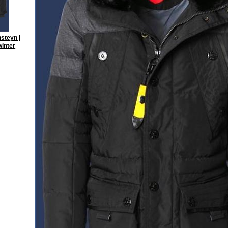
steyn |
winter