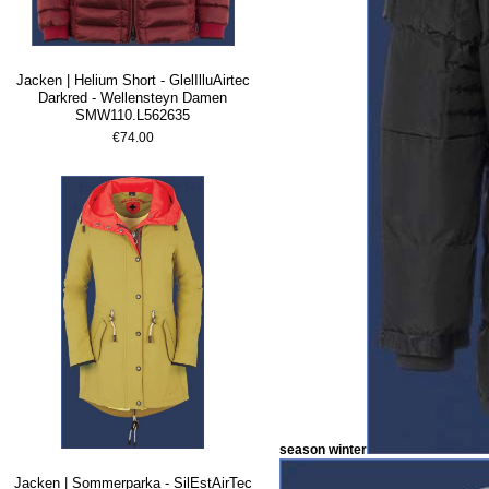
Jacken | Helium Short - GlelIlluAirtec
Darkred - Wellensteyn Damen
SMW110.L562635
€74.00
season winter
Jacken | Sommerparka - SilEstAirTec