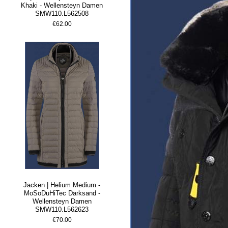
Khaki - Wellensteyn Damen
SMW110.L562508
€62.00
Jacken | Helium Medium -
MoSoDuHiTec Darksand -
Wellensteyn Damen
SMW110.L562623
€70.00