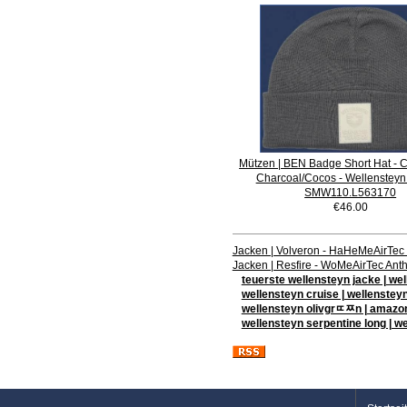
Mützen | BEN Badge Short Hat - Cl
Charcoal/Cocos - Wellenstey
SMW110.L563170
€46.00
Jacken | Volveron - HaHeMeAirTe
Jacken | Resfire - WoMeAirTec An
teuerste wellensteyn jacke | 
wellensteyn cruise | wellenste
wellensteyn olivgrﾨﾹn | amazo
wellensteyn serpentine long | w