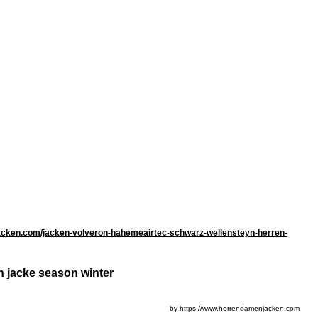
acken.com/jacken-volveron-hahemeairtec-schwarz-wellensteyn-herren-
n jacke season winter
by https://www.herrendamenjacken.com