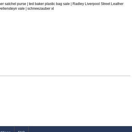
r satchel purse | ted baker plastic bag sale | Radley Liverpool Street Leather
llensteyn vale | schneezauber xl