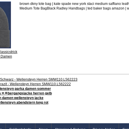
brown dkny tote bag | kate spade new york staci medium saffiano leathe
Medium Tote BagBlack Radley Handbags | ted baker bags amazon | we
assicstrick
n Damen
c Schwarz - Wellensteyn Herren SMW110.L562223
thrazit - Wellensteyn Herren SMW110.L562222
wellensteyn parka damen sommer
yn ﾨﾹbergangsjacke herren gelb
n damen wellensteyn jacke
ellensteyn abendstern long rot