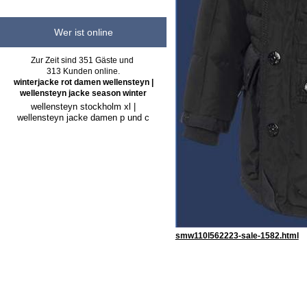
Wer ist online
Zur Zeit sind 351 Gäste und
313 Kunden online.
winterjacke rot damen wellensteyn |
wellensteyn jacke season winter
wellensteyn stockholm xl |
wellensteyn jacke damen p und c
smw110l562223-sale-1582.html