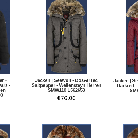
Jacken | Seewolf - BosAirTec
er -
Jacken | S
Saltpepper - Wellensteyn Herren
arz -
Darkred -
SMW110.L562653
ren
SMW
03
€76.00