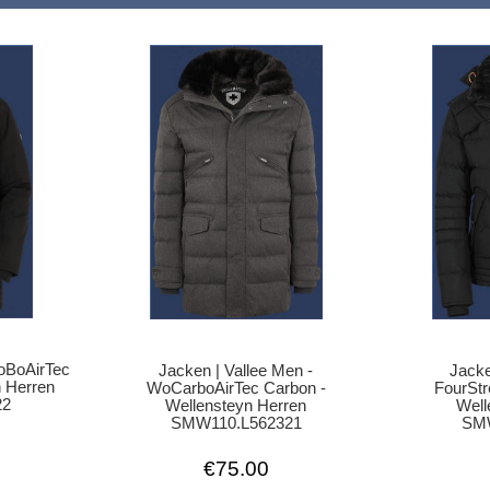
roBoAirTec
Jacke
Jacken | Vallee Men -
 Herren
FourStr
WoCarboAirTec Carbon -
22
Well
Wellensteyn Herren
SMW
SMW110.L562321
€75.00