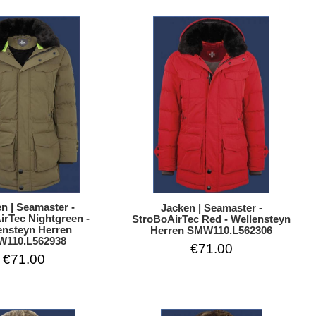
n | Seamaster -
Jacken | Seamaster -
irTec Nightgreen -
StroBoAirTec Red - Wellensteyn
ensteyn Herren
Herren SMW110.L562306
110.L562938
€71.00
€71.00