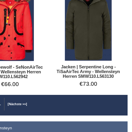
Jacken | Serpentine Long -
eewolf - SeNonAirTec
TiSaAirTec Army - Wellensteyn
 Wellensteyn Herren
Herren SMW110.L563130
110.L562942
€73.00
€66.00
..
[Nächste >>]
ensteyn