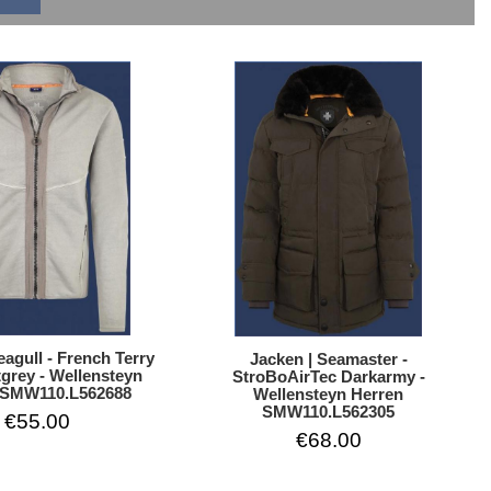
eagull - French Terry
Jacken | Seamaster -
tgrey - Wellensteyn
StroBoAirTec Darkarmy -
 SMW110.L562688
Wellensteyn Herren
SMW110.L562305
€55.00
€68.00