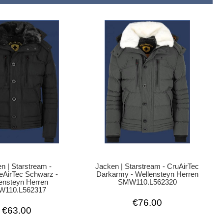
n | Starstream -
Jacken | Starstream - CruAirTec
eAirTec Schwarz -
Darkarmy - Wellensteyn Herren
ensteyn Herren
SMW110.L562320
110.L562317
€76.00
€63.00