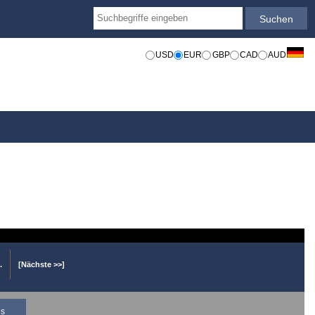
USD
EUR
GBP
CAD
AUD
..
[Nächste >>]
is