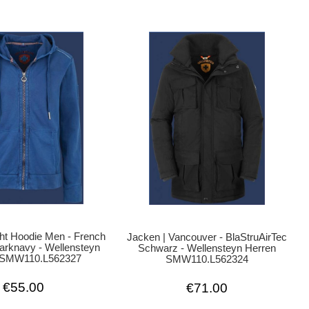
ht Hoodie Men - French
Jacken | Vancouver - BlaStruAirTec
arknavy - Wellensteyn
Schwarz - Wellensteyn Herren
 SMW110.L562327
SMW110.L562324
€55.00
€71.00