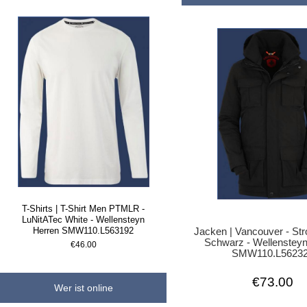
T-Shirts | T-Shirt Men PTMLR -
LuNitATec White - Wellensteyn
Herren SMW110.L563192
Jacken | Vancouver - St
Schwarz - Wellensteyn
€46.00
SMW110.L5623
€73.00
Wer ist online