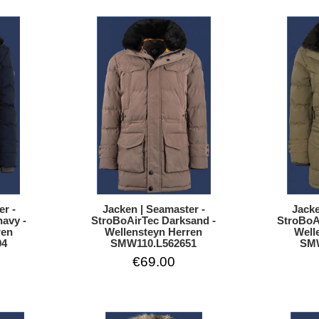
Jacken | Seamaster -
Jacke
er -
StroBoAirTec Darksand -
StroBoA
avy -
Wellensteyn Herren
Well
ren
SMW110.L562651
SMW
04
€69.00