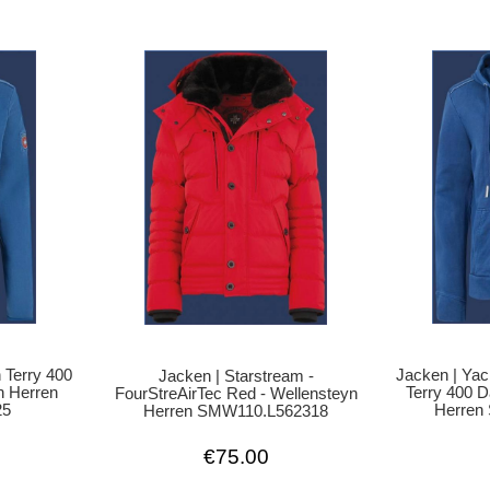
Jacken | Yac
 Terry 400
Jacken | Starstream -
Terry 400 D
n Herren
FourStreAirTec Red - Wellensteyn
Herren
25
Herren SMW110.L562318
€75.00