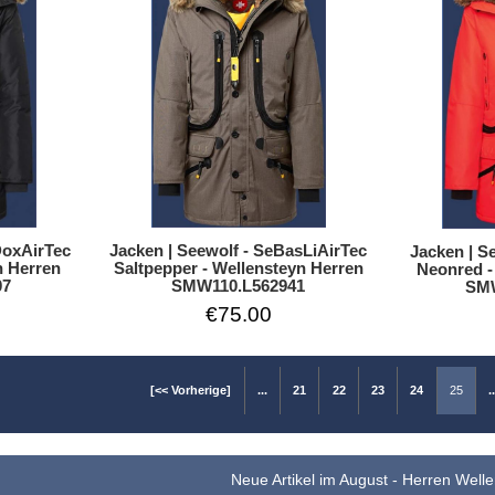
Jacken | Seewolf - SeBasLiAirTec
DoxAirTec
Jacken | S
Saltpepper - Wellensteyn Herren
n Herren
Neonred -
SMW110.L562941
07
SMW
€75.00
[<< Vorherige]
...
21
22
23
24
25
.
Neue Artikel im August - Herren Well