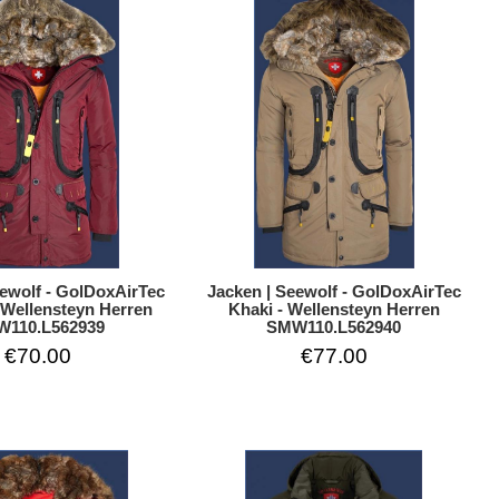
eewolf - GolDoxAirTec
Jacken | Seewolf - GolDoxAirTec
 Wellensteyn Herren
Khaki - Wellensteyn Herren
110.L562939
SMW110.L562940
€70.00
€77.00