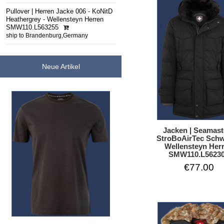
Pullover | Herren Jacke 006 - KoNitD
Heathergrey - Wellensteyn Herren
SMW110.L563255
ship to Brandenburg,Germany
Neue Artikel
Jacken | Seamast
StroBoAirTec Schw
Wellensteyn Her
SMW110.L5623
€77.00