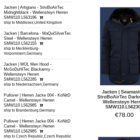
Jacken | Artigiano - StroBoAirTec
Midnightblack - Wellensteyn Herren
SMW110.L563196
ship to Middlesex,United Kingdom
Jacken | Barcelona - MaQuiSilverTec
Steel - Wellensteyn Herren
SMW110.L562155
ship to Mecklenburg-
Vorpommern,Germany
Jacken | MOL Men Hood -
MoSoDuHiTec Blackarmy -
Wellensteyn Herren
SMW110.L562285
ship to Niedersachsen,Germany
Jacken | Seamast
Pullover | Herren Jacke 004 - KoNitD
StroBoAirTec Darkn
Camel - Wellensteyn Herren
Wellensteyn Her
SMW110.L562985
SMW110.L5623
ship to Brandenburg,Germany
€78.00
Pullover | Herren Jacke 004 - KoNitD
Camel - Wellensteyn Herren
SMW110.L562985
ship to Czech Republic,Czech Republic