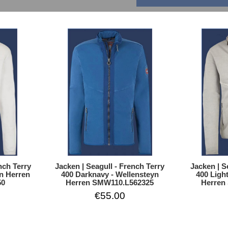
nch Terry
Jacken | Seagull - French Terry
Jacken | S
yn Herren
400 Darknavy - Wellensteyn
400 Ligh
50
Herren SMW110.L562325
Herren
€55.00