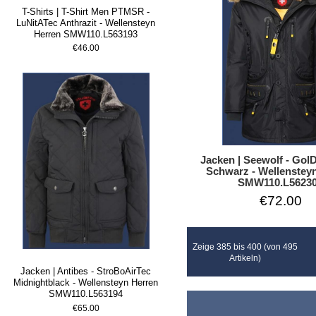
T-Shirts | T-Shirt Men PTMSR -
LuNitATec Anthrazit - Wellensteyn
Herren SMW110.L563193
€46.00
Jacken | Seewolf - Gol
Schwarz - Wellenstey
SMW110.L5623
€72.00
Zeige 385 bis 400 (von 495
Artikeln)
Jacken | Antibes - StroBoAirTec
Midnightblack - Wellensteyn Herren
SMW110.L563194
€65.00