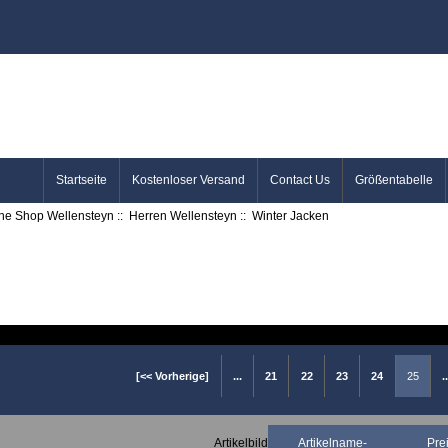
Startseite
Kostenloser Versand
Contact Us
Größentabelle
ine Shop Wellensteyn
::
Herren Wellensteyn
:: Winter Jacken
[<< Vorherige]
...
21
22
23
24
25
.
Artikelbild
Artikelname-
Pre