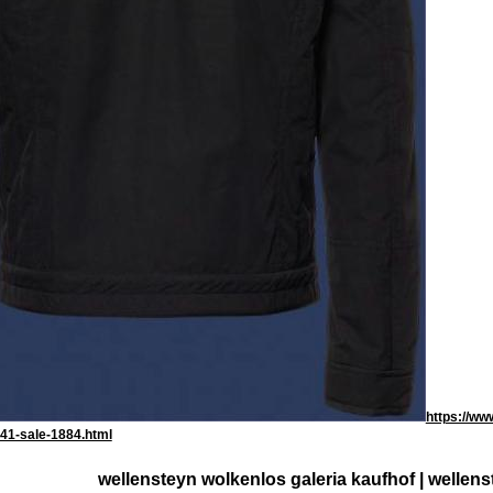
https://w
41-sale-1884.html
wellensteyn wolkenlos galeria kaufhof | wellen