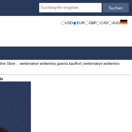
USD
EUR
GBP
CAD
AUD
ine Store
:: wellensteyn wolkenlos galeria kaufhof | wellensteyn wolkenlos
lo