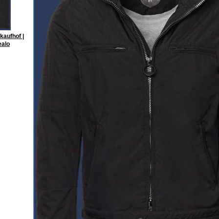
kaufhof |
ealo