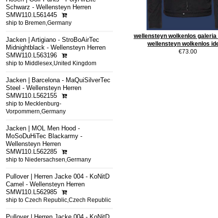
Schwarz - Wellensteyn Herren
SMW110.L561445
ship to Bremen,Germany
wellensteyn wolkenlos galeria 
Jacken | Artigiano - StroBoAirTec
wellensteyn wolkenlos id
Midnightblack - Wellensteyn Herren
€73.00
SMW110.L563196
ship to Middlesex,United Kingdom
Jacken | Barcelona - MaQuiSilverTec
Steel - Wellensteyn Herren
SMW110.L562155
ship to Mecklenburg-
Vorpommern,Germany
Jacken | MOL Men Hood -
MoSoDuHiTec Blackarmy -
Wellensteyn Herren
SMW110.L562285
ship to Niedersachsen,Germany
Pullover | Herren Jacke 004 - KoNitD
Camel - Wellensteyn Herren
SMW110.L562985
ship to Czech Republic,Czech Republic
Pullover | Herren Jacke 004 - KoNitD