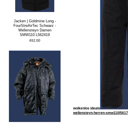
Jacken | Goldmine Long -
FourStreAirTec Schwarz -
Wellensteyn Damen
SMW110.L562419
€62.00
wolkenlos idealo
wellensteyn-herren-smw110l5617