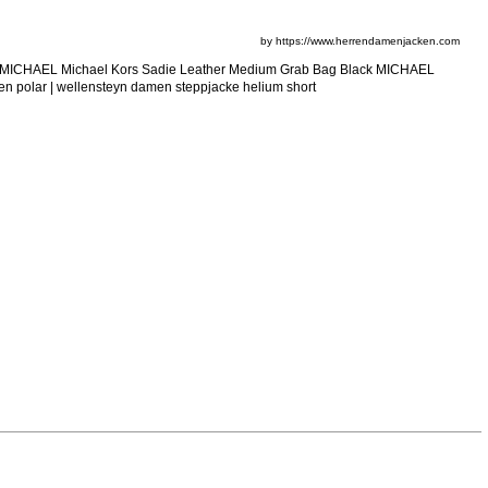
by https://www.herrendamenjacken.com
purse | MICHAEL Michael Kors Sadie Leather Medium Grab Bag Black MICHAEL
ren polar | wellensteyn damen steppjacke helium short