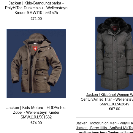
Jacken | Kids-Brandungsparka -
PolyHiTec Dunkelblau - Wellensteyn
Kinder SMW110.L561525
€71.00
Jacken | Kitzbühel Women Wi
CenturyAirTec Titan - Wellenst
SMW110.L562649
Jacken | Kids-Motoro - HDDAirTec
€67.00
Zobel - Wellensteyn Kinder
SMW110.L561582
€74.00
Jacken | Motorunion Men - PolyHi
Jacken | Berry Hills - AmBasLiAi
wellensteyn impr?gnieren | bra