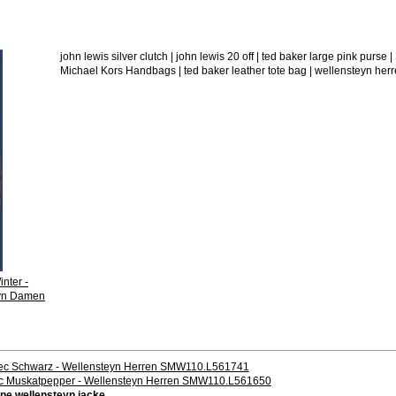
john lewis silver clutch | john lewis 20 off | ted baker large pink 
Michael Kors Handbags | ted baker leather tote bag | wellensteyn her
nter -
eyn Damen
Tec Schwarz - Wellensteyn Herren SMW110.L561741
rTec Muskatpepper - Wellensteyn Herren SMW110.L561650
une wellensteyn jacke