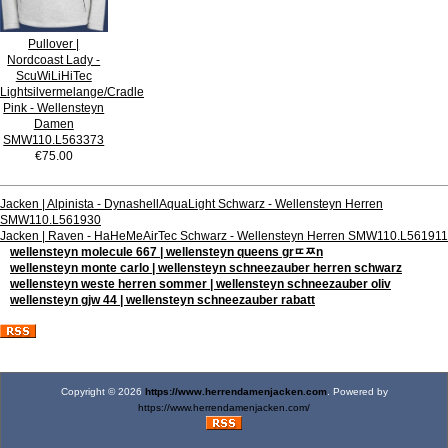
Pullover |
Nordcoast Lady -
ScuWiLiHiTec
Lightsilvermelange/Cradle
Pink - Wellensteyn
Damen
SMW110.L563373
€75.00
Jacken | Alpinista - DynashellAquaLight Schwarz - Wellensteyn Herren
SMW110.L561930
Jacken | Raven - HaHeMeAirTec Schwarz - Wellensteyn Herren SMW110.L561911
wellensteyn molecule 667 | wellensteyn queens grﾨﾹn
wellensteyn monte carlo | wellensteyn schneezauber herren schwarz
wellensteyn weste herren sommer | wellensteyn schneezauber oliv
wellensteyn gjw 44 | wellensteyn schneezauber rabatt
Copyright © 2026
https://www.herrendamenjacken.com
. Powered by
https://www.herrendamenjacken.com/