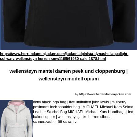
https://www.herrendamenjacken.com/jacken-alpinista-dynashellaqualight-
schwarz-wellensteyn-herren-smw110l561930-sale-1878.html
wellensteyn mantel damen peek und cloppenburg |
wellensteyn modell opium
by https://www.herrendamenjacken.com
dkny black logo bag | live unlimited john lewis | mulberry
postmans lock shoulder bag | MICHAEL Michael Kors Selma
Leather Satchel Bag MICHAEL Michael Kors Handbags | ted
baker copper | wellensteyn jacke herren siberia |
schneezauber 66 schwarz