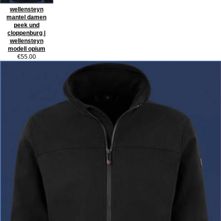
wellensteyn
mantel damen
peek und
cloppenburg |
wellensteyn
modell opium
€55.00