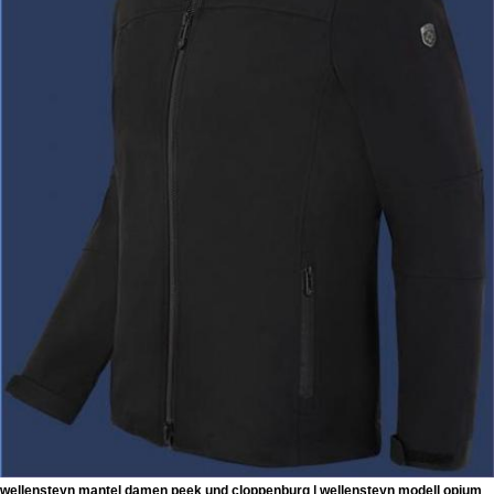
wellensteyn mantel damen peek und cloppenburg | wellensteyn modell opium