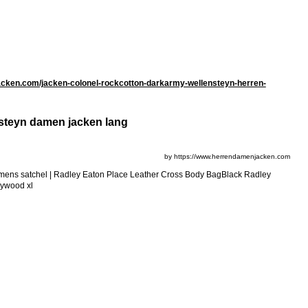
cken.com/jacken-colonel-rockcotton-darkarmy-wellensteyn-herren-
nsteyn damen jacken lang
by https://www.herrendamenjacken.com
 womens satchel | Radley Eaton Place Leather Cross Body BagBlack Radley
lywood xl