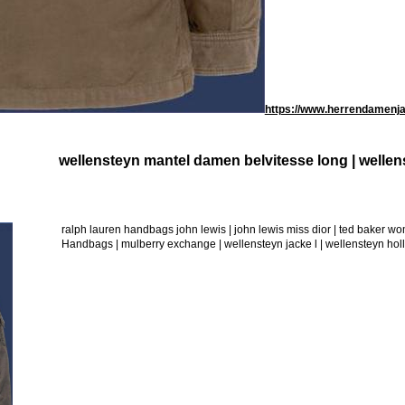
https://www.herrendamenja
wellensteyn mantel damen belvitesse long | welle
ralph lauren handbags john lewis | john lewis miss dior | ted baker
Handbags | mulberry exchange | wellensteyn jacke l | wellensteyn hol