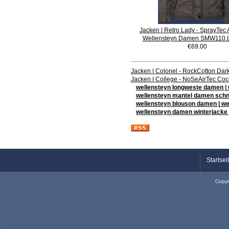
Jacken | Retro Lady - SprayTec A
Wellensteyn Damen SMW110.
€69.00
Jacken | Colonel - RockCotton Da
Jacken | College - NoSeAirTec Co
wellensteyn longweste damen | w
wellensteyn mantel damen schn
wellensteyn blouson damen | we
wellensteyn damen winterjacke 
Startsei
Copyr