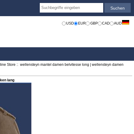
USD
EUR
GBP
CAD
AUD
ine Store
:: wellensteyn mantel damen belvitesse long | wellensteyn damen
ken lang