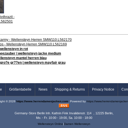
nthrazit -
L562501
rkarmy - Wellensteyn Herren SMW110.L562170
cos - Wellensteyn Herren SMW110.L562169
ellensteyn in rot
eezauber | wellensteyn jacke medium
llensteyn mantel herren blau
gro?e gr??en | wellensteyn mayfair grau
te
Größentabelle
News
Shipping & Returns
Privacy Notice
Con
ight © 2026
https://www.herrendamenjacken.com
. Powered by
https://www.herrendamenjacke
Germany-Store Berlin Inh. Kathrin Fink Invalidenstr. 114 ，12225 Berlin,
Mo. - Fr. 10:00 - 19:00, Sa. 10:00 - 18:00
Wellensteyn Online
|
Damen Wellensteyn