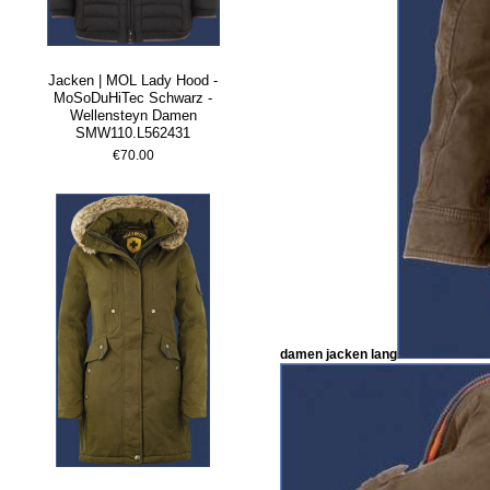
Jacken | MOL Lady Hood -
MoSoDuHiTec Schwarz -
Wellensteyn Damen
SMW110.L562431
€70.00
damen jacken lang