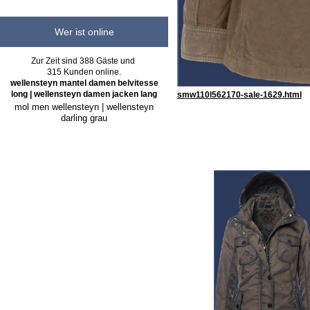
Wer ist online
Zur Zeit sind 388 Gäste und
315 Kunden online.
wellensteyn mantel damen belvitesse
long | wellensteyn damen jacken lang
smw110l562170-sale-1629.html
mol men wellensteyn | wellensteyn
darling grau