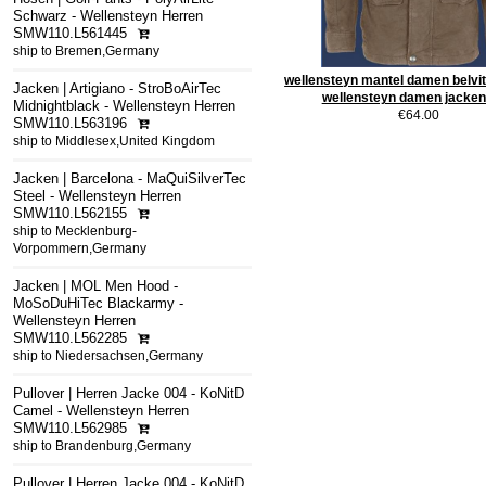
Schwarz - Wellensteyn Herren
SMW110.L561445
ship to Bremen,Germany
wellensteyn mantel damen belvit
Jacken | Artigiano - StroBoAirTec
wellensteyn damen jacken
Midnightblack - Wellensteyn Herren
€64.00
SMW110.L563196
ship to Middlesex,United Kingdom
Jacken | Barcelona - MaQuiSilverTec
Steel - Wellensteyn Herren
SMW110.L562155
ship to Mecklenburg-
Vorpommern,Germany
Jacken | MOL Men Hood -
MoSoDuHiTec Blackarmy -
Wellensteyn Herren
SMW110.L562285
ship to Niedersachsen,Germany
Pullover | Herren Jacke 004 - KoNitD
Camel - Wellensteyn Herren
SMW110.L562985
ship to Brandenburg,Germany
Pullover | Herren Jacke 004 - KoNitD