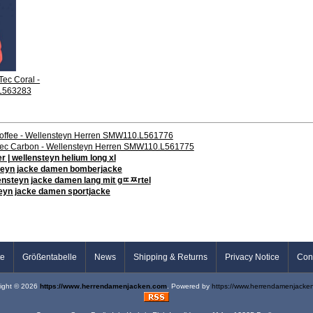
Tec Coral -
L563283
Coffee - Wellensteyn Herren SMW110.L561776
rTec Carbon - Wellensteyn Herren SMW110.L561775
 | wellensteyn helium long xl
nsteyn jacke damen bomberjacke
lensteyn jacke damen lang mit gﾨﾹrtel
teyn jacke damen sportjacke
te
Größentabelle
News
Shipping & Returns
Privacy Notice
Con
ight © 2026
https://www.herrendamenjacken.com
. Powered by
https://www.herrendamenjacke