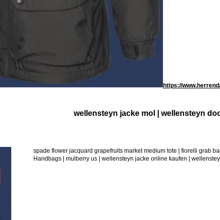
https://www.herrend
wellensteyn jacke mol | wellensteyn d
spade flower jacquard grapefruits market medium tote | fiorelli grab
Handbags | mulberry us | wellensteyn jacke online kaufen | wellenste