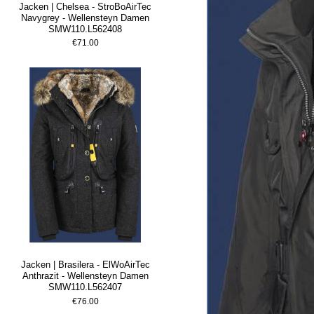
Jacken | Chelsea - StroBoAirTec
Navygrey - Wellensteyn Damen
SMW110.L562408
€71.00
Jacken | Brasilera - ElWoAirTec
Anthrazit - Wellensteyn Damen
SMW110.L562407
€76.00