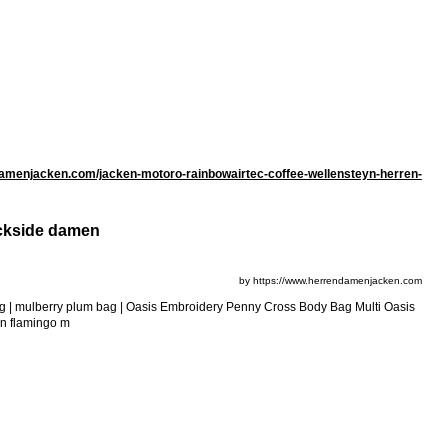
amenjacken.com/jacken-motoro-rainbowairtec-coffee-wellensteyn-herren-
ockside damen
by https://www.herrendamenjacken.com
 bag | mulberry plum bag | Oasis Embroidery Penny Cross Body Bag Multi Oasis
yn flamingo m