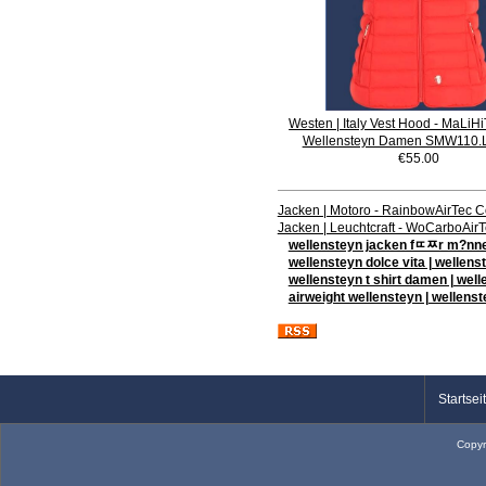
Westen | Italy Vest Hood - MaLiHi
Wellensteyn Damen SMW110.
€55.00
Jacken | Motoro - RainbowAirTec 
Jacken | Leuchtcraft - WoCarboAi
wellensteyn jacken fﾨﾹr m?nner
wellensteyn dolce vita | welle
wellensteyn t shirt damen | wel
airweight wellensteyn | wellens
Startsei
Copyr