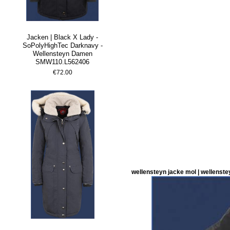
Jacken | Black X Lady -
SoPolyHighTec Darknavy -
Wellensteyn Damen
SMW110.L562406
€72.00
wellensteyn jacke mol | wellenst