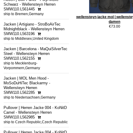
Schwarz - Wellensteyn Herren
SMW110.L561445
ship to Bremen,Germany
wellensteyn jacke mol | wellenst
damen
Jacken | Artigiano - StroBoAirTec
€73.00
Midnightblack - Wellensteyn Herren
SMW110.L563196
ship to Middlesex,United Kingdom
Jacken | Barcelona - MaQuiSilverTec
Steel - Wellensteyn Herren
SMW110.L562155
ship to Mecklenburg-
Vorpommern,Germany
Jacken | MOL Men Hood -
MoSoDuHiTec Blackarmy -
Wellensteyn Herren
SMW110.L562285
ship to Niedersachsen,Germany
Pullover | Herren Jacke 004 - KoNitD
Camel - Wellensteyn Herren
SMW110.L562985
ship to Czech Republic,Czech Republic
Pullover | Herren Jacke 004 - KoNitD