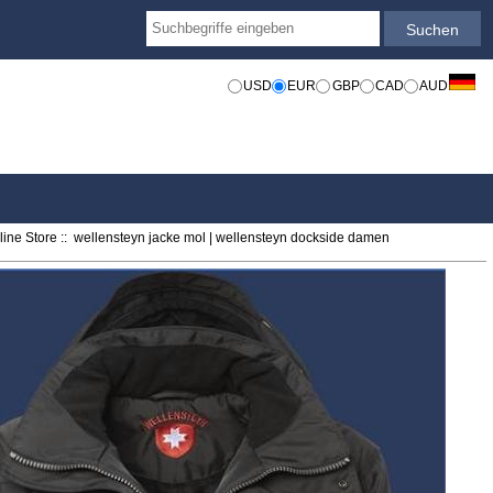
USD
EUR
GBP
CAD
AUD
ine Store
:: wellensteyn jacke mol | wellensteyn dockside damen