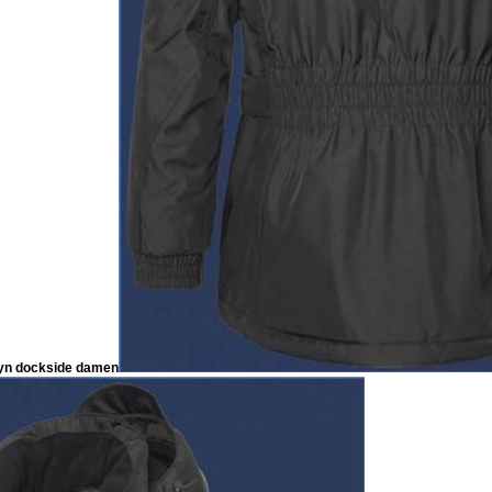
eyn dockside damen