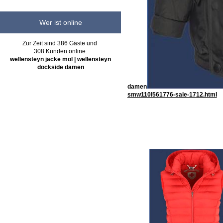
Wer ist online
Zur Zeit sind 386 Gäste und
308 Kunden online.
wellensteyn jacke mol | wellensteyn
dockside damen
damen
smw110l561776-sale-1712.html