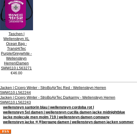
Taschen |
Wellensteyn XL
Ocean Bag -
TransHiTec
Purple/Greywhite -
Wellensteyn
Herren|Damen
SMW110.L563271
€46.00
Jacken | Cicero Winter - StroBoAirTec Red - Wellensteyn Herren
SMW110.L562244
Jacken | Cicero Winter - StroBoAirTec Darkarmy - Wellensteyn Herren
SMW110.L562243
wellensteyn santorin blau | wellensteyn cordoba rot l
wellensteyn 5xl damen | wellensteyn cucilla damen jacke midnightblue
jacke molecule men molm 719 | wellensteyn damen company
wellensteyn jacke ﾨﾹbergang damen | wellensteyn damen jacken sommer