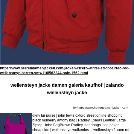
https://www.herrendamenjacken.com/jacken-cicero-winter-stroboairtec-red-
wellensteyn-herren-smw110l562244-sale-1562.html
wellensteyn jacke damen galeria kaufhof | zalando
wellensteyn jacke
by https://www.herrendamenjacken.com
dkny fur purse | john lewis oxford street online shopping |
black mulberry antony bag | Radley Oxleas Leather Large
Ziptop Hobo BagBrown Radley Handbags | ted baker
cheapside | wellensteyn wolkenlos l | wellensteyn frauen rot