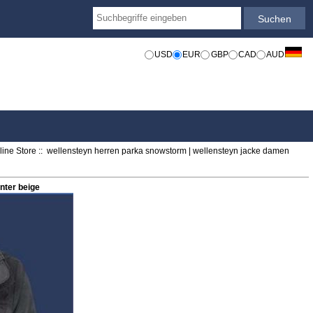
USD
EUR
GBP
CAD
AUD
ine Store
:: wellensteyn herren parka snowstorm | wellensteyn jacke damen
nter beige