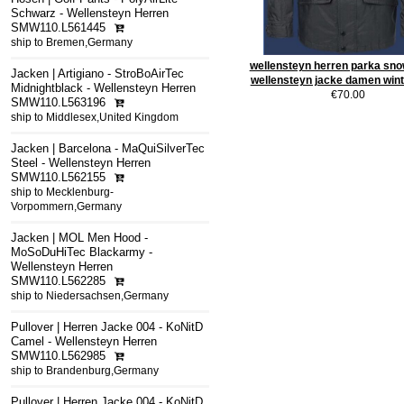
Schwarz - Wellensteyn Herren
SMW110.L561445
ship to Bremen,Germany
wellensteyn herren parka sno
Jacken | Artigiano - StroBoAirTec
wellensteyn jacke damen wint
Midnightblack - Wellensteyn Herren
€70.00
SMW110.L563196
ship to Middlesex,United Kingdom
Jacken | Barcelona - MaQuiSilverTec
Steel - Wellensteyn Herren
SMW110.L562155
ship to Mecklenburg-
Vorpommern,Germany
Jacken | MOL Men Hood -
MoSoDuHiTec Blackarmy -
Wellensteyn Herren
SMW110.L562285
ship to Niedersachsen,Germany
Pullover | Herren Jacke 004 - KoNitD
Camel - Wellensteyn Herren
SMW110.L562985
ship to Brandenburg,Germany
Pullover | Herren Jacke 004 - KoNitD