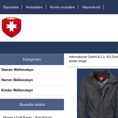
Startseite
Anmelden
Konto erstellen
Warenkorb
International GmbH & Co. KG Onl
Kategorien
winter beige
Damen Wellensteyn
Herren Wellensteyn
Kinder Wellensteyn
Bestellte Artikel
Hosen | Golf-Pants - PolyAirLite