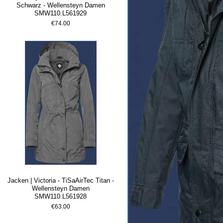
Schwarz - Wellensteyn Damen
SMW110.L561929
€74.00
Jacken | Victoria - TiSaAirTec Titan -
Wellensteyn Damen
SMW110.L561928
€63.00