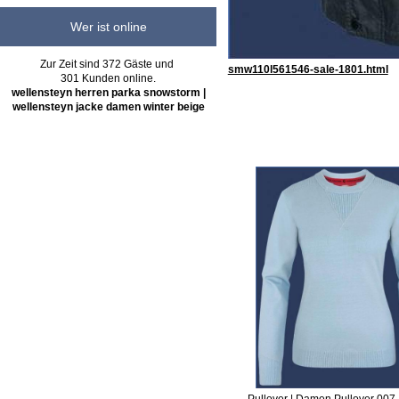
Wer ist online
Zur Zeit sind 372 Gäste und
smw110l561546-sale-1801.html
301 Kunden online.
wellensteyn herren parka snowstorm |
wellensteyn jacke damen winter beige
Pullover | Damen Pullover 007 