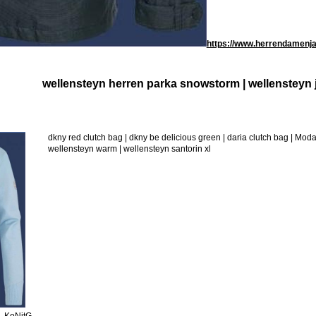
https://www.herrendamenjac
wellensteyn herren parka snowstorm | wellensteyn 
dkny red clutch bag | dkny be delicious green | daria clutch bag | M
wellensteyn warm | wellensteyn santorin xl
- KoNitG