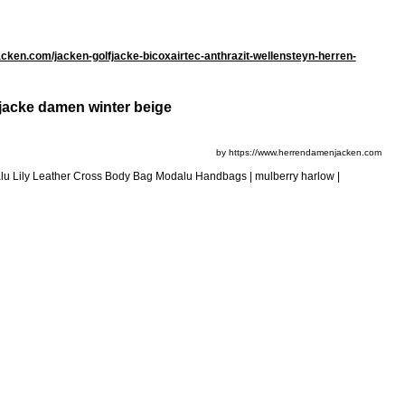
ken.com/jacken-golfjacke-bicoxairtec-anthrazit-wellensteyn-herren-
jacke damen winter beige
by https://www.herrendamenjacken.com
odalu Lily Leather Cross Body Bag Modalu Handbags | mulberry harlow |