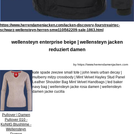
https://www.herrendamenjacken.com/jacken-discovery-fourstreairtec-
schwarz-wellensteyn-herren-smw110l562209-sale-1863.html
wellensteyn enterprise beige | wellensteyn jacken
reduziert damen
by https://www.herrendamenjacken.com
kate spade zeezee small tote | john lewis urban decay |
mulberry mitzy crossbody | Mint Velvet Hayley Stud Panel
Leather Shoulder Bag Mint Velvet Handbags | ted baker
navy bag | wellensteyn jacke rosa damen | wellensteyn
damen jacke cucilla
Pullover | Damen
Pullover 010 -
KoNitG Blushlime -
Wellensteyn
Damen