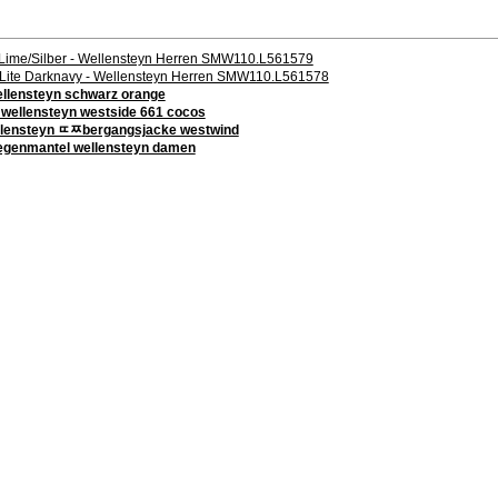
e Lime/Silber - Wellensteyn Herren SMW110.L561579
irLite Darknavy - Wellensteyn Herren SMW110.L561578
wellensteyn schwarz orange
 wellensteyn westside 661 cocos
ellensteyn ﾨﾹbergangsjacke westwind
 regenmantel wellensteyn damen