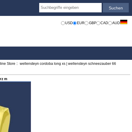
USD
EUR
GBP
CAD
AUD
ine Store
:: wellensteyn cordoba long xs | wellensteyn schneezauber 66
arz m