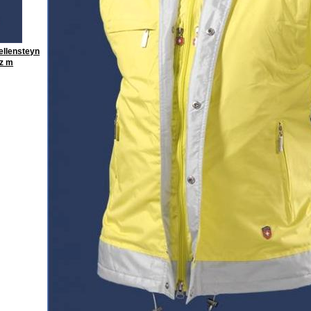
ellensteyn
z m