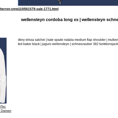
yn-herren-smw110l561579-sale-1771.html
wellensteyn cordoba long xs | wellensteyn sch
dkny elissa satchel | kate spade natalia medium flap shoulder | mul
ted baker black | jaguro wellensteyn | schneezauber 382 funktionsjack
iTec
yn Damen