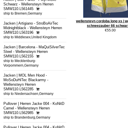
Schwarz - Wellensteyn Herren
SMW110.L561445
ship to Bremen,Germany
wellensteyn cordoba long xs | w
Jacken | Artigiano - StroBoAirTec
schneezauber 66 schwar
Midnightblack - Wellensteyn Herren
€55.00
SMW110.L563196
ship to Middlesex,United Kingdom
Jacken | Barcelona - MaQuiSilverTec
Steel - Wellensteyn Herren
SMW110.L562155
ship to Mecklenburg-
Vorpommern,Germany
Jacken | MOL Men Hood -
MoSoDuHiTec Blackarmy -
Wellensteyn Herren
SMW110.L562285
ship to Niedersachsen,Germany
Pullover | Herren Jacke 004 - KoNitD
Camel - Wellensteyn Herren
SMW110.L562985
ship to Brandenburg,Germany
Pullover | Herren Jacke 004 - KoNitD