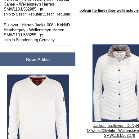
Camel - Wellensteyn Herren
SMW110.L562985
polyairlite-limesilber-wellenste
ship to Czech Republic,Czech Republic
Pullover | Herren Jacke 006 - KoNitD
Heathergrey - Wellensteyn Herren
SMW110.L563255
ship to Brandenburg,Germany
Neue Artikel
Jacken | Iceflower - DuNyH
Offwhite/Offwhite - Wellenste
SMW110.L563279