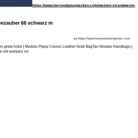
https://www.herrendamenjacken.com/westen-strandweste-
neezauber 66 schwarz m
by https://www.herrendamenjacken.com
berry greta hobo | Modalu Pippa Classic Leather Grab BagTan Modalu Handbags |
e mit webpelz rot