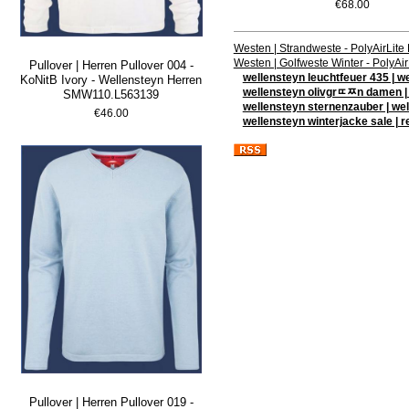
€68.00
Westen | Strandweste - PolyAirLit
Westen | Golfweste Winter - PolyA
Pullover | Herren Pullover 004 -
wellensteyn leuchtfeuer 435 | 
KoNitB Ivory - Wellensteyn Herren
wellensteyn olivgrﾨﾹn damen |
SMW110.L563139
wellensteyn sternenzauber | w
€46.00
wellensteyn winterjacke sale |
Pullover | Herren Pullover 019 -