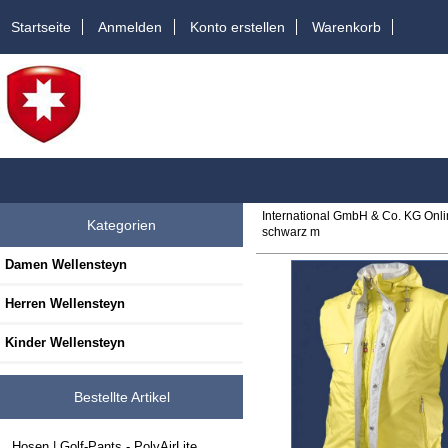
Startseite
Anmelden
Konto erstellen
Warenkorb
International GmbH & Co. KG Onl
Kategorien
schwarz m
Damen Wellensteyn
Herren Wellensteyn
Kinder Wellensteyn
Bestellte Artikel
Hosen | Golf-Pants - PolyAirLite