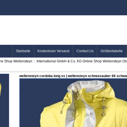
Startseite
Kostenloser Versand
Contact Us
Größentabelle
ine Shop Wellensteyn
::
International GmbH & Co. KG Online Shop Wellensteyn Onl
wellensteyn cordoba long xs | wellensteyn schneezauber 66 schw