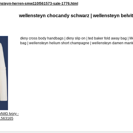
ensteyn-herren-smw110l561573-sale-1776.html
wellensteyn chocandy schwarz | wellensteyn belvit
dkny cross body handbags | dkny slip on | ted baker fold away bag 
bag | wellensteyn helium short champagne | wellensteyn damen mant
NitG Ivory -
L563165