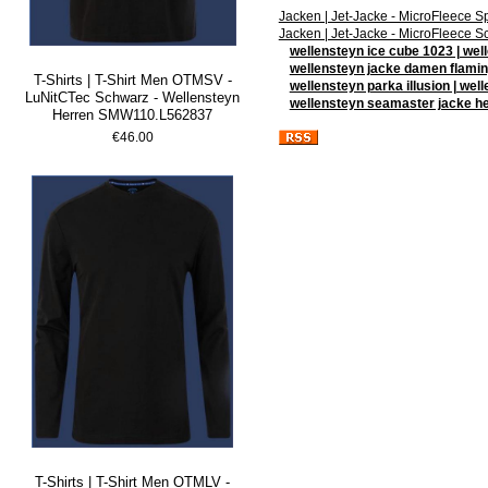
Jacken | Jet-Jacke - MicroFleece
Jacken | Jet-Jacke - MicroFleece
wellensteyn ice cube 1023 | wel
wellensteyn jacke damen flamin
T-Shirts | T-Shirt Men OTMSV -
wellensteyn parka illusion | w
LuNitCTec Schwarz - Wellensteyn
wellensteyn seamaster jacke he
Herren SMW110.L562837
€46.00
T-Shirts | T-Shirt Men OTMLV -