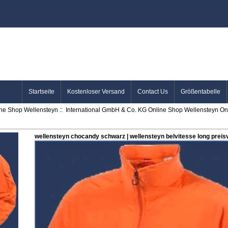
Startseite
Kostenloser Versand
Contact Us
Größentabelle
ine Shop Wellensteyn
::
International GmbH & Co. KG Online Shop Wellensteyn Onl
wellensteyn chocandy schwarz | wellensteyn belvitesse long preis