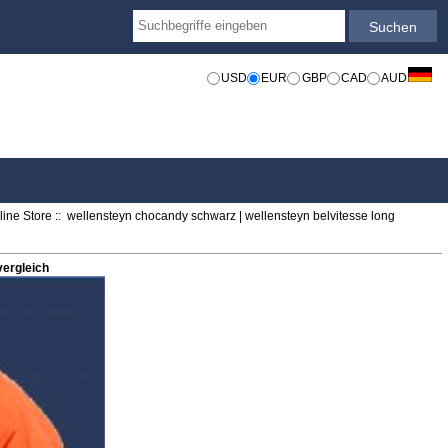
USD
EUR
GBP
CAD
AUD
ine Store
:: wellensteyn chocandy schwarz | wellensteyn belvitesse long
vergleich