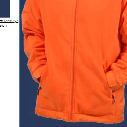
wellensteyn
leich