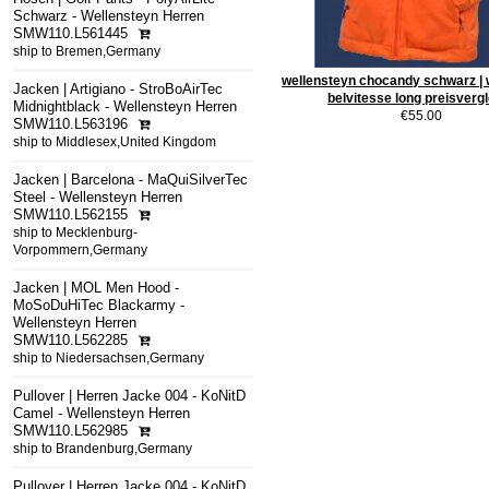
Schwarz - Wellensteyn Herren
SMW110.L561445
ship to Bremen,Germany
wellensteyn chocandy schwarz | 
Jacken | Artigiano - StroBoAirTec
belvitesse long preisverg
Midnightblack - Wellensteyn Herren
€55.00
SMW110.L563196
ship to Middlesex,United Kingdom
Jacken | Barcelona - MaQuiSilverTec
Steel - Wellensteyn Herren
SMW110.L562155
ship to Mecklenburg-
Vorpommern,Germany
Jacken | MOL Men Hood -
MoSoDuHiTec Blackarmy -
Wellensteyn Herren
SMW110.L562285
ship to Niedersachsen,Germany
Pullover | Herren Jacke 004 - KoNitD
Camel - Wellensteyn Herren
SMW110.L562985
ship to Brandenburg,Germany
Pullover | Herren Jacke 004 - KoNitD