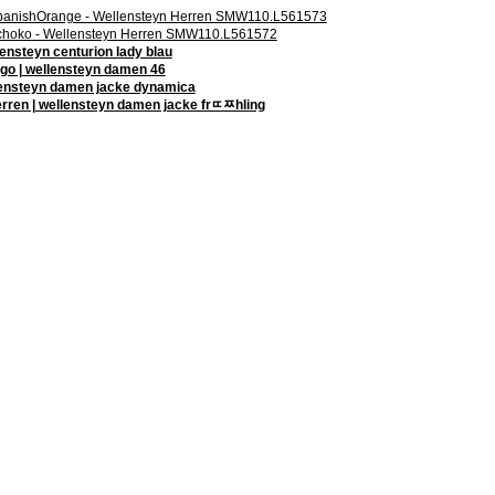
 SpanishOrange - Wellensteyn Herren SMW110.L561573
 Schoko - Wellensteyn Herren SMW110.L561572
lensteyn centurion lady blau
go | wellensteyn damen 46
ellensteyn damen jacke dynamica
rren | wellensteyn damen jacke frﾨﾹhling