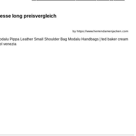
esse long preisvergleich
by https://www.herrendamenjacken.com
| Modalu Pippa Leather Small Shoulder Bag Modalu Handbags | ted baker cream
el venezia