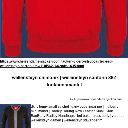
https://www.herrendamenjacken.com/jacken-cicero-stroboairtec-red-
wellensteyn-herren-smw110l562164-sale-1635.html
wellensteyn chimonix | wellensteyn santorin 382
funktionsmantel
by https://www.herrendamenjacken.com
dkny tonny small satchel | dkny outlet near me | mulberry
mini mabel | Radley Darling Row Leather Small Grab
BagBerry Radley Handbags | ted baker cross body | zalando
wellensteyn damen | wellensteyn stavanger m