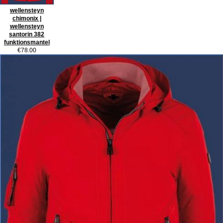
wellensteyn
chimonix |
wellensteyn
santorin 382
funktionsmantel
€78.00