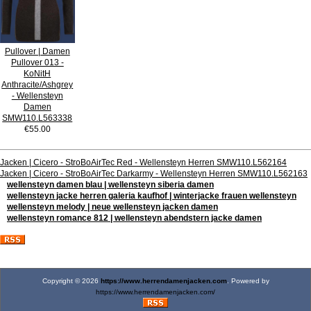
Pullover | Damen
Pullover 013 -
KoNitH
Anthracite/Ashgrey
- Wellensteyn
Damen
SMW110.L563338
€55.00
Jacken | Cicero - StroBoAirTec Red - Wellensteyn Herren SMW110.L562164
Jacken | Cicero - StroBoAirTec Darkarmy - Wellensteyn Herren SMW110.L562163
wellensteyn damen blau | wellensteyn siberia damen
wellensteyn jacke herren galeria kaufhof | winterjacke frauen wellensteyn
wellensteyn melody | neue wellensteyn jacken damen
wellensteyn romance 812 | wellensteyn abendstern jacke damen
Copyright © 2026
https://www.herrendamenjacken.com
. Powered by
https://www.herrendamenjacken.com/