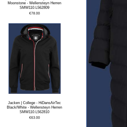
Moonstone - Wellensteyn Herren
SMW110.L562809
€78.00
Jacken | College - HiDansAirTec
Black/White - Wellensteyn Herren
SMW110.L562810
€63.00