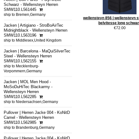
Schwarz - Wellensteyn Herren
SMW110.L561445
ship to Bremen,Germany
wellensteyn 856 | wellensteyn 
belvitesse long schwa
Jacken | Artigiano - StroBoAirTec
€72.00
Midnightblack - Wellensteyn Herren
SMW110.L563196
ship to Middlesex,United Kingdom
Jacken | Barcelona - MaQuiSilverTec
Steel - Wellensteyn Herren
SMW110.L562155
ship to Mecklenburg-
Vorpommern,Germany
Jacken | MOL Men Hood -
MoSoDuHiTec Blackarmy -
Wellensteyn Herren
SMW110.L562285
ship to Niedersachsen,Germany
Pullover | Herren Jacke 004 - KoNitD
Camel - Wellensteyn Herren
SMW110.L562985
ship to Brandenburg,Germany
Pullover | Herren Jacke 004 - KoNitD