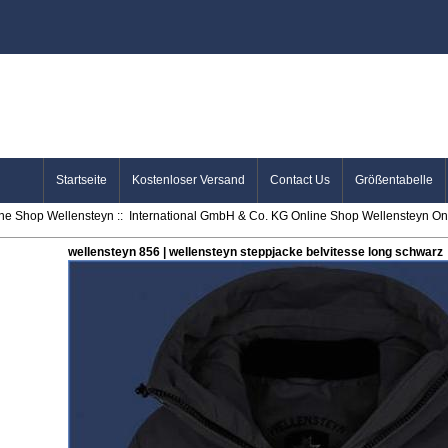
Startseite
Kostenloser Versand
Contact Us
Größentabelle
ine Shop Wellensteyn
::
International GmbH & Co. KG Online Shop Wellensteyn Onl
wellensteyn 856 | wellensteyn steppjacke belvitesse long schwarz