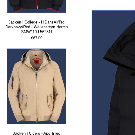
Jacken | College - HiDansAirTec
Darknavy/Red - Wellensteyn Herren
SMW110.L562811
€67.00
Jacken | Cicero - ApoHiTec