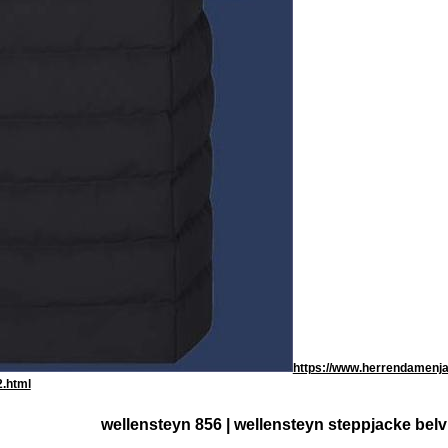
https://www.herrendamenja
.html
wellensteyn 856 | wellensteyn steppjacke bel