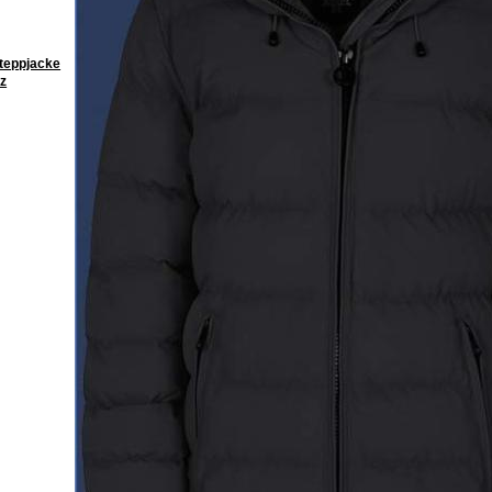
steppjacke
rz