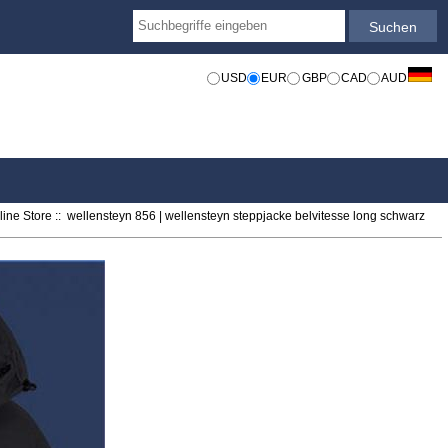
USD
EUR
GBP
CAD
AUD
ine Store
:: wellensteyn 856 | wellensteyn steppjacke belvitesse long schwarz