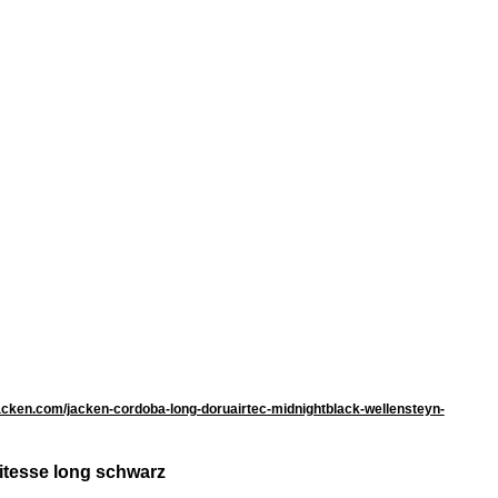
cken.com/jacken-cordoba-long-doruairtec-midnightblack-wellensteyn-
vitesse long schwarz