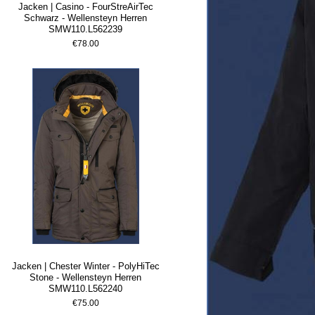
Jacken | Casino - FourStreAirTec
Schwarz - Wellensteyn Herren
SMW110.L562239
€78.00
Jacken | Chester Winter - PolyHiTec
Stone - Wellensteyn Herren
SMW110.L562240
€75.00