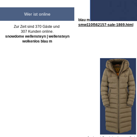
Wer ist online
blau m
smw110l562157-sale-1869.html
Zur Zeit sind 370 Gäste und
307 Kunden online.
snowdome wellensteyn | wellensteyn
wolkenlos blau m