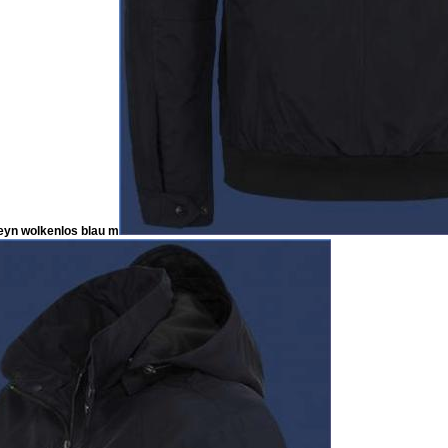
eyn wolkenlos blau m