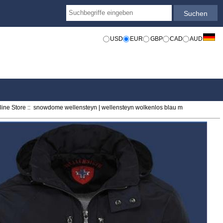
USD
EUR
GBP
CAD
AUD
ine Store
:: snowdome wellensteyn | wellensteyn wolkenlos blau m