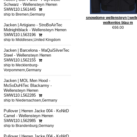
Schwarz - Wellensteyn Herren
SMW110.L561445
ship to Bremen,Germany
snowdome wellensteyn | well
wolkenlos blau m
Jacken | Artigiano - StroBoAirTec
€66.00
Midnightblack - Wellensteyn Herren
SMW110.L563196
ship to Middlesex,United Kingdom
Jacken | Barcelona - MaQuiSilverTec
Steel - Wellensteyn Herren
SMW110.L562155
ship to Mecklenburg-
Vorpommern,Germany
Jacken | MOL Men Hood -
MoSoDuHiTec Blackarmy -
Wellensteyn Herren
SMW110.L562285
ship to Niedersachsen,Germany
Pullover | Herren Jacke 004 - KoNitD
Camel - Wellensteyn Herren
SMW110.L562985
ship to Brandenburg,Germany
Pullover | Herren Jacke 004 - KoNitD