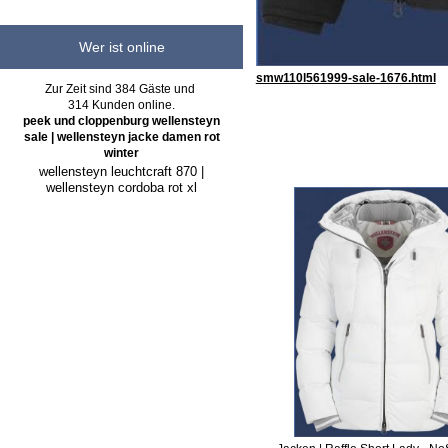
Wer ist online
smw110l561999-sale-1676.html
Zur Zeit sind 384 Gäste und
314 Kunden online.
peek und cloppenburg wellensteyn
sale | wellensteyn jacke damen rot
winter
wellensteyn leuchtcraft 870 |
wellensteyn cordoba rot xl