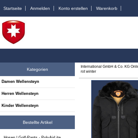
Startseite
Anmelden
Konto erstellen
Warenkorb
International GmbH & Co. KG Onl
Kategorien
rot winter
Damen Wellensteyn
Herren Wellensteyn
Kinder Wellensteyn
Bestellte Artikel
Hosen | Golf-Pants - PolyAirLite