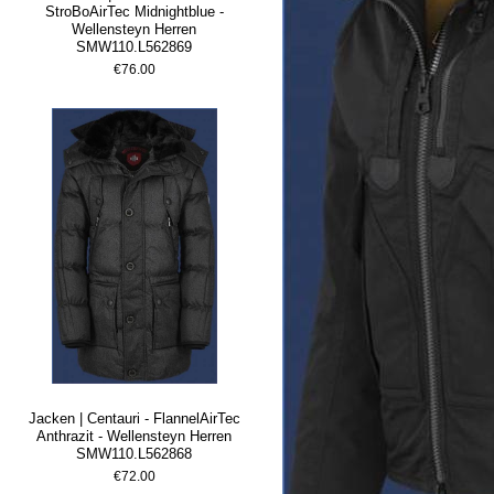
StroBoAirTec Midnightblue -
Wellensteyn Herren
SMW110.L562869
€76.00
Jacken | Centauri - FlannelAirTec
Anthrazit - Wellensteyn Herren
SMW110.L562868
€72.00