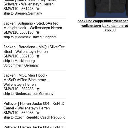
Schwarz - Wellensteyn Herren
SMW110.L561445
ship to Bremen,Germany
peek und cloppenburg wellenste
Jacken | Artigiano - StroBoAirTec
wellensteyn jacke damen rot
Midnightblack - Wellensteyn Herren
€66.00
SMW110.L563196
ship to Middlesex,United Kingdom
Jacken | Barcelona - MaQuiSilverTec
Steel - Wellensteyn Herren
SMW110.L562155
ship to Mecklenburg-
Vorpommern,Germany
Jacken | MOL Men Hood -
MoSoDuHiTec Blackarmy -
Wellensteyn Herren
SMW110.L562285
ship to Niedersachsen,Germany
Pullover | Herren Jacke 004 - KoNitD
Camel - Wellensteyn Herren
SMW110.L562985
ship to Czech Republic,Czech Republic
Pullover | Herren Jacke 004 - KoNitD