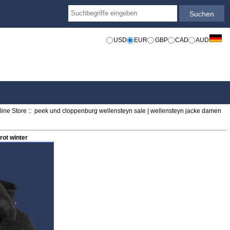
USD
EUR
GBP
CAD
AUD
ine Store
:: peek und cloppenburg wellensteyn sale | wellensteyn jacke damen
rot winter