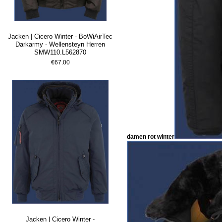
Jacken | Cicero Winter - BoWiAirTec
Darkarmy - Wellensteyn Herren
SMW110.L562870
€67.00
damen rot winter
Jacken | Cicero Winter -