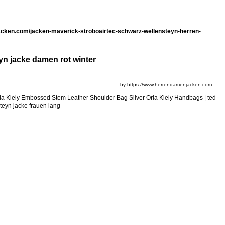
cken.com/jacken-maverick-stroboairtec-schwarz-wellensteyn-herren-
yn jacke damen rot winter
by https://www.herrendamenjacken.com
Orla Kiely Embossed Stem Leather Shoulder Bag Silver Orla Kiely Handbags | ted
teyn jacke frauen lang