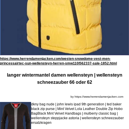
https://www.herrendamenjacken.com/westen-snowdome-vest-men-
princessairtec-sun-wellensteyn-herren-smw110l562337-sale-1852.html
langer wintermantel damen wellensteyn | wellensteyn
schneezauber 66 oder 62
by https://www.herrendamenjacken.com
dkny bag nude | john lewis ipad 9th generation | ted baker
black zip purse | Mint Velvet Lola Leather Double Zip Hobo
BagBlack Mint Velvet Handbags | mulberry classic bag |
wellensteyn steppjacke astoria | wellensteyn schneezauber
ersatzkragen