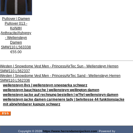
Pullover | Damen
Pullover 013 -
KoNitH
Anthracite/Ashgrey
- Wellensteyn
Damen
SMW110.L563338
€55.00
Westen | Snowdome Vest Men - PrincessAirTec Sun - Wellensteyn Herren
SMW110.L562337
Westen | Snowdome Vest Men - PrincessAirTec Sand - Wellensteyn Herren
SMW110.L562336
wellensteyn 8vs | wellensteyn sneeparka schwarz
wellensteyn bauchtasche | wellensteyn wellington damen
wellensteyn jacke auf rechnung bestellen | w?hrl wellensteyn damen
wellensteyn jacke damen carmenere lady | belvitesse 44 funktionsjacke
mit abnehmbarer kapuze schwarz
Copyright © 2026
https://www.herrendamenjacken.com
. Powered by